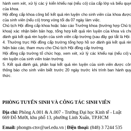
hành xem xét, xử lý các ý kiến khiếu nại (nếu có) của cấp lớp và biểu quy
của khoa.
Hội đồng cấp khoa công bố kết quả rèn luyện cho sinh viên của khoa được 
của sinh viên (nếu có) trong vòng tối đa 07 ngày làm việc.
Chủ tịch Hội đồng cấp khoa hoặc báo cáo Trưởng khoa (trường hợp Chủ tị
khoa) xác nhận biên bản họp, tổng hợp kết quả rèn luyện của khoa và ch
đánh giá kết quả rèn luyện của sinh viên cấp trường (sau đây gọi tắt là Hội
4. Thường trực Hội đồng cấp trường tổng hợp hồ sơ đánh giá kết quả rè
hiện báo cáo, tham mưu cho Chủ tịch Hội đồng cấp trường.
Hội đồng cấp trường tổ chức họp, xem xét, xử lý các khiếu nại (nếu có) v
rèn luyện của sinh viên toàn trường.
5. Kết quả đánh giá, phân loại kết quả rèn luyện của sinh viên được cô
thông báo cho sinh viên biết trước 20 ngày trước khi trình ban hành qu
thức.
PHÒNG TUYỂN SINH VÀ CÔNG TÁC SINH VIÊN
Địa chỉ:
Phòng A.001 & A.007 - Trường Đại học Kinh tế - Luật
669 Đỗ Mười, khu phố 13, phường Linh Xuân, TP.HCM
Email:
phongts-ctsv@uel.edu.vn |
Điện thoại:
(848) 3 7244 535