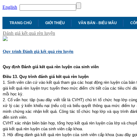
English
TRANG CHỦ
GIỚI THIỆU
VĂN BẢN - BIỂU MẪU
CÔN
Đánh giá kết quả rèn luyện
Quy trình Đánh giá kết quả rèn luyện
Quy định Đánh giá kết quả rèn luyện của sinh viên
Điều 13. Quy trình đánh giá kết quả rèn luyện
1. Sinh viên căn cứ vào kết quả tham gia các hoạt động rèn luyện của bản 
giá kết quả rèn luyện trực tuyến theo mức điểm chi tiết của các tiêu chí 
mỗi học kỳ.
2. Cố vấn học tập (sau đây viết tắt là CVHT) chủ trì tổ chức họp lớp cùn
xử lý các ý kiến khiếu nại (nếu có) và biểu quyết thông qua mức điểm tự 
minh chứng xác nhận kết quả. Công tác tổ chức họp lớp và quy trình đánh
đến sinh viên.
CVHT xác nhận biên bản họp, tổng hợp kết quả rèn luyện của lớp và chuyể
giá kết quả rèn luyện của sinh viên cấp khoa.
3. Hội đồng đánh giá kết quả rèn luyện của sinh viên cấp khoa (sau đây gọi