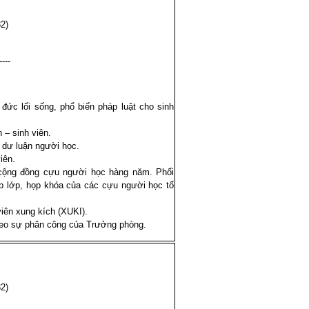
2)
----
 đức lối sống, phổ biến pháp luật cho sinh
 – sinh viên.
õi dư luận người học.
iên.
cộng đồng cựu người học hàng năm. Phối
p lớp, họp khóa của các cựu người học tổ
viên xung kích (XUKI).
heo sự phân công của Trưởng phòng.
2)