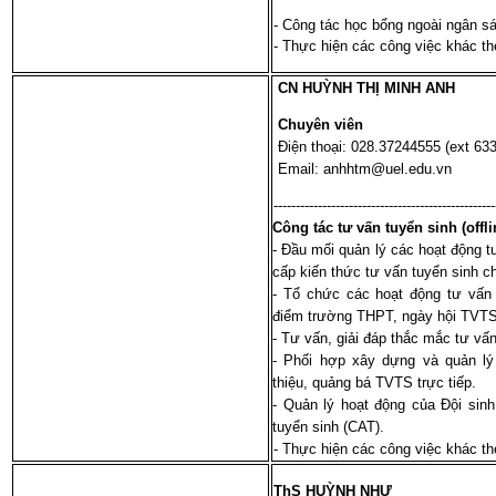
- Công tác học bổng ngoài ngân s
- Thực hiện các công việc khác t
CN HUỲNH THỊ MINH ANH
Chuyên viên
Điện thoại: 028.37244555 (ext 633
Email: anhhtm@uel.edu.vn
--------------------------------------------------
Công tác tư vấn tuyển sinh (offli
- Đầu mối quản lý các hoạt động t
cấp kiến thức tư vấn tuyển sinh c
- Tổ chức các hoạt động tư vấn t
điểm trường THPT, ngày hội TVTS
- Tư vấn, giải đáp thắc mắc tư vấ
- Phối hợp xây dựng và quản lý
thiệu, quảng bá TVTS trực tiếp.
- Quản lý hoạt động của Đội sinh
tuyển sinh (CAT).
- Thực hiện các công việc khác t
ThS HUỲNH NHƯ