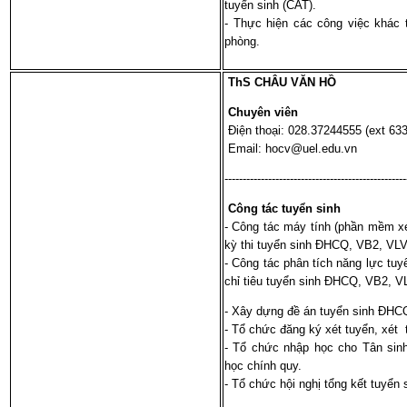
tuyển sinh (CAT).
- Thực hiện các công việc khác
phòng.
ThS CHÂU VĂN HỒ
Chuyên viên
Điện thoại: 028.37244555 (ext 633
Email: hocv@uel.edu.vn
--------------------------------------------------
Công tác tuyển sinh
- Công tác máy tính (phần mềm x
kỳ thi tuyển sinh ĐHCQ, VB2, VL
- Công tác phân tích năng lực tuy
chỉ tiêu tuyển sinh ĐHCQ, VB2, V
- Xây dựng đề án tuyển sinh ĐHC
- Tổ chức đăng ký xét tuyển, xét
- Tổ chức nhập học cho Tân sinh
học chính quy.
- Tổ chức hội nghị tổng kết tuyển 