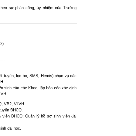
 theo sự phân công, ủy nhiệm của Trưởng
2)
----
ét tuyển, lọc ảo, SMS, Hemis) phục vụ các
VH.
ển sinh của các Khoa, lập báo cáo xác định
LVH.
Q, VB2, VLVH.
 tuyển ĐHCQ.
 viên ĐHCQ; Quản lý hồ sơ sinh viên đại
sinh đại học.