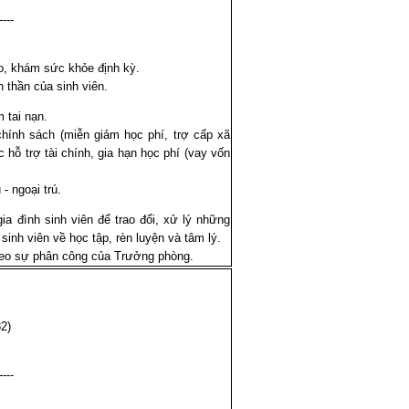
----
o, khám sức khỏe định kỳ.
 thần của sinh viên.
 tai nạn.
chính sách (miễn giảm học phí, trợ cấp xã
c hỗ trợ tài chính, gia hạn học phí (vay vốn
 - ngoại trú.
gia đình sinh viên để trao đổi, xử lý những
sinh viên về học tập, rèn luyện và tâm lý.
heo sự phân công của Trưởng phòng.
2)
----