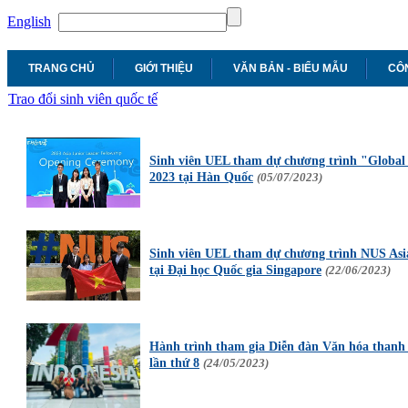
English
TRANG CHỦ
GIỚI THIỆU
VĂN BẢN - BIỂU MẪU
CÔN
Trao đổi sinh viên quốc tế
Sinh viên UEL tham dự chương trình "Global
2023 tại Hàn Quốc
(05/07/2023)
Sinh viên UEL tham dự chương trình NUS As
tại Đại học Quốc gia Singapore
(22/06/2023)
Hành trình tham gia Diễn đàn Văn hóa than
lần thứ 8
(24/05/2023)