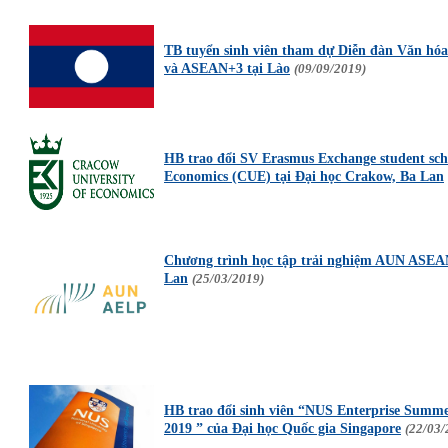
TB tuyển sinh viên tham dự Diễn đàn Văn hó
và ASEAN+3 tại Lào
(09/09/2019)
HB trao đổi SV Erasmus Exchange student sch
Economics (CUE) tại Đại học Crakow, Ba Lan
Chương trình học tập trải nghiệm AUN ASEAN
Lan
(25/03/2019)
HB trao đổi sinh viên “NUS Enterprise Summ
2019 ” của Đại học Quốc gia Singapore
(22/03/