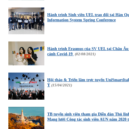
Hành trình Sinh viên UEL trao đổi tại Hàn Qu
Information System Spring Conference
Hành trình Erasmus của SV UEL tại Châu Âu (k
cảnh Covid-19
(02/08/2021)
Hội thảo & Triển lãm trực tuyến UniSmart
Ý
(15/04/2021)
TB tuyển sinh viên tham gia Diễn đàn Thủ lĩ
Mạng lưới Công tác sinh viên AUN năm 2020 t