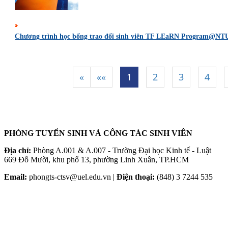
Chương trình học bổng trao đổi sinh viên TF LEaRN Program@NT
«
««
1
2
3
4
|
|
|
|
|
PHÒNG TUYỂN SINH VÀ CÔNG TÁC SINH VIÊN
Địa chỉ:
Phòng A.001 & A.007 - Trường Đại học Kinh tế - Luật
669 Đỗ Mười, khu phố 13, phường Linh Xuân, TP.HCM
Email:
phongts-ctsv@uel.edu.vn |
Điện thoại:
(848) 3 7244 535