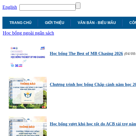
English
TRANG CHỦ
GIỚI THIỆU
VĂN BẢN - BIỂU MẪU
CÔN
Học bổng ngoài ngân sách
Học bổng The Best of MB Chasing 2026
(04/08
Chương trình học bổng Chắp cánh năm học 2
Học bổng vượt khó học tốt do ACB tài trợ n