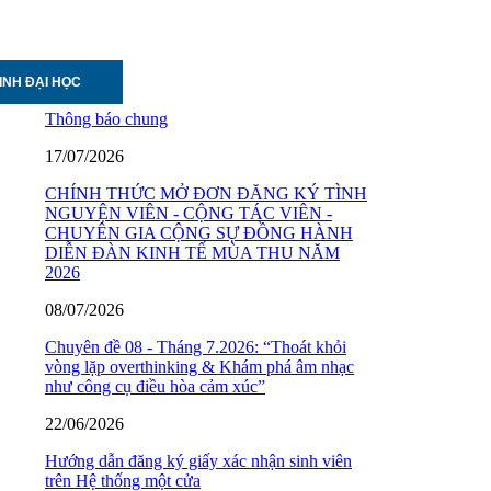
INH ĐẠI HỌC
Thông báo chung
17/07/2026
CHÍNH THỨC MỞ ĐƠN ĐĂNG KÝ TÌNH
NGUYỆN VIÊN - CỘNG TÁC VIÊN -
CHUYÊN GIA CỘNG SỰ ĐỒNG HÀNH
DIỄN ĐÀN KINH TẾ MÙA THU NĂM
2026
08/07/2026
Chuyên đề 08 - Tháng 7.2026: “Thoát khỏi
vòng lặp overthinking & Khám phá âm nhạc
như công cụ điều hòa cảm xúc”
22/06/2026
Hướng dẫn đăng ký giấy xác nhận sinh viên
trên Hệ thống một cửa