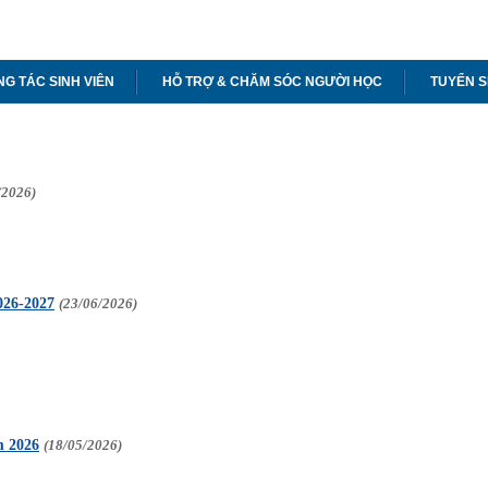
G TÁC SINH VIÊN
HỖ TRỢ & CHĂM SÓC NGƯỜI HỌC
TUYỂN S
/2026)
026-2027
(23/06/2026)
ăm 2026
(18/05/2026)