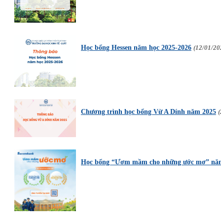
Học bổng Hessen năm học 2025-2026
(12/01/20
Chương trình học bổng Vừ A Dính năm 2025
(
Học bổng “Ươm mầm cho những ước mơ” nă