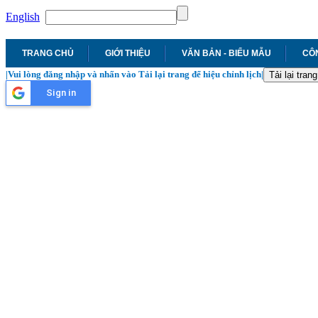
English
TRANG CHỦ
GIỚI THIỆU
VĂN BẢN - BIỂU MẪU
CÔN
|Vui lòng đăng nhập và nhấn vào Tải lại trang để hiệu chỉnh lịch|
Tải lại trang
Sign in