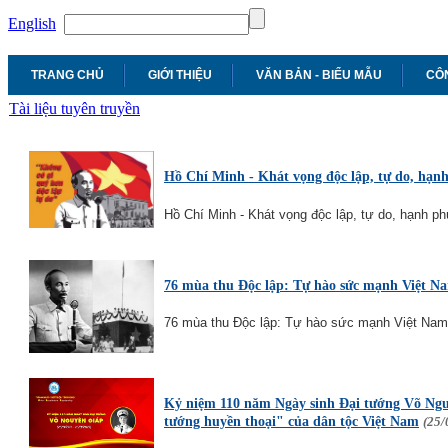
English
TRANG CHỦ
GIỚI THIỆU
VĂN BẢN - BIỂU MẪU
CÔN
Tài liệu tuyên truyền
Hồ Chí Minh - Khát vọng độc lập, tự do, hạnh
Hồ Chí Minh - Khát vọng độc lập, tự do, hạnh phú
76 mùa thu Độc lập: Tự hào sức mạnh Việt N
76 mùa thu Độc lập: Tự hào sức mạnh Việt Nam
Kỷ niệm 110 năm Ngày sinh Đại tướng Võ Nguy
tướng huyền thoại" của dân tộc Việt Nam
(25/