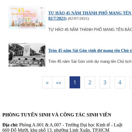
TỰ HÀO 45 NĂM THÀNH PHỐ MANG TÊN BÁ
02/7/2021)
(02/07/2021)
TỰ HÀO 45 NĂM THÀNH PHỐ MANG TÊN BÁC (02
Tròn 45 năm Sài Gòn vinh dự mang tên Chủ t
Tròn 45 năm Sài Gòn vinh dự mang tên Chủ tịch
«
««
1
2
3
4
|
|
|
|
|
PHÒNG TUYỂN SINH VÀ CÔNG TÁC SINH VIÊN
Địa chỉ:
Phòng A.001 & A.007 - Trường Đại học Kinh tế - Luật
669 Đỗ Mười, khu phố 13, phường Linh Xuân, TP.HCM