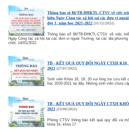
Thông báo số 86/TB-ĐHKTL-CTSV về việc triể
hiện Ngày Công tác xã hội tại các đơn vị ngoà
đợt 1, năm học 2021-2022
(31/12/2021)
Thông báo số 86/TB-ĐHKTL-CTSV về việc triể
Ngày Công tác xã hội tại các đơn vị ngoài Trường, tại các địa phươn
chót: 14/01/2022.
TB - KẾT QUẢ QUY ĐỔI NGÀY CTXH K18, K
2021
(27/07/2021)
Sinh viên Khóa 18, 19, 20 vui lòng tra cứu kế
học 2020-2021 tại đây. Những sinh viên chưa cậ
TB - KẾT QUẢ QUY ĐỔI NGÀY CTXH KHÓA 
2021
(23/06/2021)
Phòng CTSV thông báo kết quả quy đổi và mở
khóa 16, khóa 17.