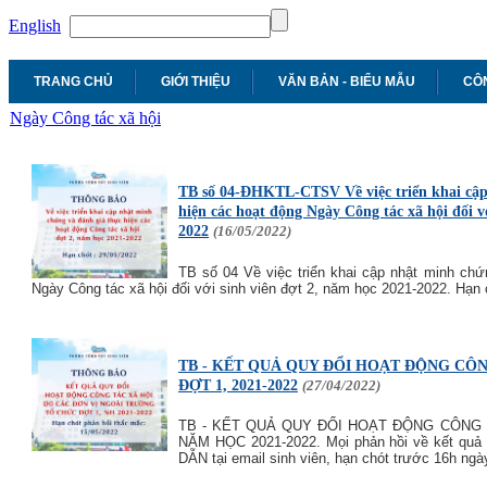
English
TRANG CHỦ
GIỚI THIỆU
VĂN BẢN - BIỂU MẪU
CÔN
Ngày Công tác xã hội
TB số 04-ĐHKTL-CTSV Về việc triển khai cập
hiện các hoạt động Ngày Công tác xã hội đối v
2022
(16/05/2022)
TB số 04 Về việc triển khai cập nhật minh chứ
Ngày Công tác xã hội đối với sinh viên đợt 2, năm học 2021-2022. Hạn 
TB - KẾT QUẢ QUY ĐỔI HOẠT ĐỘNG CÔ
ĐỢT 1, 2021-2022
(27/04/2022)
TB - KẾT QUẢ QUY ĐỔI HOẠT ĐỘNG CÔNG 
NĂM HỌC 2021-2022. Mọi phản hồi về kết quả 
DẪN tại email sinh viên, hạn chót trước 16h ngà