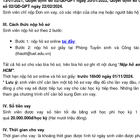
13/01/2021, Quyết định số 02/QĐ-QPT ngày 20/01/2022, Quyết định số
số 02/QĐ-QPT ngày 22/02/2024.
Sinh viên chỉ nộp Đơn xin vay, có xác nhận của cha mẹ hoặc người bảo hộ
III. Cách thức nộp hồ sơ
Sinh viên nộp hồ sơ theo 2 bước:
Bước 1: nộp hồ sơ online
tại đây
;
Bước 2: nộp hồ sơ giấy tại Phòng Tuyển sinh và Công t
(thaott@uel.edu.vn)
Tất cả hồ sơ cho vào bìa hồ sơ, trên bìa hồ sơ ghi rõ nội dung "
Nộp hồ sơ
HCM"
.
Thời hạn nộp hồ sơ online và hồ sơ giấy:
trước 16h00 ngày 01/11/2024.
* Lưu ý:
sinh viên chỉ cần làm một bộ hồ sơ vay đầy đủ cho lần vay đầu
đồng ý cho vay sẽ được tiếp tục vay cho các học kỳ tiếp theo. Những lần vay
tham gia chương trình chỉ cần bổ sung Đơn xin vay.
IV. Số tiền vay
Sinh viên được vay số tiền tối đa bằng với học phí học kỳ
quá
20.000.000đ/học kỳ
(Hai mươi triệu đồng).
IV. Thời gian cho vay
Thời gian cho vay: là khoảng thời gian được tính từ ngày sinh viên được p