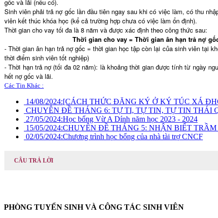
gốc và lãi (nếu có).
Sinh viên phải trả nợ gốc lần đầu tiên ngay sau khi có việc làm, có thu n
viên kết thúc khóa học (kể cả trường hợp chưa có việc làm ổn định).
Thời gian cho vay tối đa là 8 năm và được xác định theo công thức sau:
Thời gian cho vay = Thời gian ân hạn trả nợ gố
- Thời gian ân hạn trả nợ gốc = thời gian học tập còn lại của sinh viên tại k
thời điểm sinh viên tốt nghiệp)
- Thời hạn trả nợ (tối đa 02 năm): là khoảng thời gian được tính từ ngày ng
hết nợ gốc và lãi.
Các Tin Khác :
14/08/2024:
[CÁCH THỨC ĐĂNG KÝ Ở KÝ TÚC XÁ ĐH
CHUYÊN ĐỀ THÁNG 6: TỰ TI, TỰ TIN, TỰ TIN THÁI
27/05/2024:
Học bổng Vừ A Dính năm học 2023 - 2024
15/05/2024:
CHUYÊN ĐỀ THÁNG 5: NHẬN BIẾT TRẦM
02/05/2024:
Chương trình học bổng của nhà tài trợ CNCF
CÂU TRẢ LỜI
PHÒNG TUYỂN SINH VÀ CÔNG TÁC SINH VIÊN