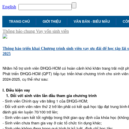
English
TRANG CHỦ
GIỚI THIỆU
VĂN BẢN - BIỂU MẪU
CÔN
Thông báo chung
Vay vốn sinh viên
Thông báo triển khai Chương trình sinh viên vay ưu đãi để học tập 
2025
Nhằm hỗ trợ sinh viên ĐHQG-HCM có hoàn cảnh khó khăn trang trải một phần
Phát triển ĐHQG-HCM (QPT) tiếp tục triển khai chương trình cho sinh viên
2024-2025, cụ thể như sau:
I. Điều kiện vay
1. Đối với sinh viên lần đầu tham gia chương trình
- Sinh viên Chính quy văn bằng 1 của ĐHQG-HCM;
- Đối với sinh viên năm thứ 2 trở lên phải có kết quả học tập đạt trung bình
đánh giá rèn luyện 70/100 trở lên;
- Sinh viên cam kết tốt nghiệp trong thời gian quy định của khóa học (không
- Sinh viên chưa tham gia vay ở các tổ chức tín dụng khác;
- Sinh viên không đang trong quá trình bị kỷ luật, đình chỉ học tập;