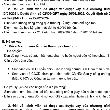
- Sinh viên hoàn cảnh khó khăn.
2. Đối với sinh viên đã được xét duyệt vay của chương trì
13/01/2021, Quyết định số 02/QĐ-QPT ngày 20/01/2022, Quyết định số
số 02/QĐ-QPT ngày 22/02/2024
- Sinh viên không đang trong quá trình bị kỷ luật, đình chỉ học tập;
- Điểm học tập học kỳ gần nhất đạt từ 6.0/10 trở lên;
- Điểm rèn luyện học kỳ 2/cả năm học 2022-2023 đạt từ 70/100 trở lên.
II. Hồ sơ vay
1. Đối với sinh viên lần đầu tham gia chương trình
Hồ sơ gồm:
- Đơn đề nghị vay, có xác nhận của cha mẹ hoặc người bảo hộ hợp pháp. S
- Căn cước công dân:
Sinh viên có CCCD gắn chip: Sao y công chứng CCCD và màn hìn
Sinh viên có CCCD chưa gắn chip hoặc CMND: Sao y công chứng
(Mẫu CT07) do Công an tại nơi thường trú cấp.
- Sơ yếu lý lịch có xác nhận của địa phương;
- Sinh viên năm nhất phải có bản sao công chứng giấy xác nhận nhập học ho
- Bản sao công chứng Sổ hộ nghèo / Giấy xác nhận hoàn cảnh khó khăn c
2. Đối với sinh viên đã được xét duyệt vay của chương trìn