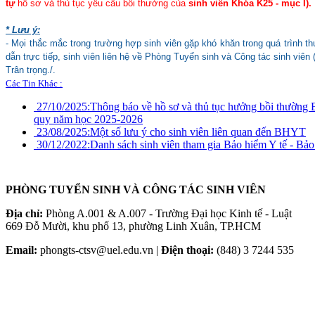
tự
hồ sơ và thủ tục yêu cầu bồi thường của
sinh viên Khóa K25 - mục I).
* Lưu ý:
- Mọi thắc mắc trong trường hợp sinh viên gặp khó khăn trong quá trình 
dẫn trực tiếp, sinh viên liên hệ về Phòng Tuyển sinh và Công tác sinh viên
Trân trọng./.
Các Tin Khác :
27/10/2025:
Thông báo về hồ sơ và thủ tục hưởng bồi thường B
quy năm học 2025-2026
23/08/2025:
Một số lưu ý cho sinh viên liên quan đến BHYT
30/12/2022:
Danh sách sinh viên tham gia Bảo hiểm Y tế - Bảo
PHÒNG TUYỂN SINH VÀ CÔNG TÁC SINH VIÊN
Địa chỉ:
Phòng A.001 & A.007 - Trường Đại học Kinh tế - Luật
669 Đỗ Mười, khu phố 13, phường Linh Xuân, TP.HCM
Email:
phongts-ctsv@uel.edu.vn |
Điện thoại:
(848) 3 7244 535