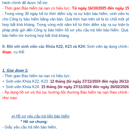
hành chính để được hỗ trợ.
- Thời gian Bảo hiểm tai nạn có hiệu lực:
Từ ngày 16/10/2025 đến ngày 15
- Trong vòng 30 ngày kể từ thời điểm xảy ra sự kiện bảo hiểm, sinh viên 
cho Công ty bảo hiểm bằng văn bản. Quá thời hạn trên sẽ bị từ chối một p
hợp bất khả kháng. Trong vòng một năm kể từ thời điểm xảy ra sự kiện b
pháp phải gửi đến Công ty bảo hiểm hồ sơ yêu cầu trả tiền bảo hiểm. Quá 
bảo hiểm trừ trường hợp bất khả kháng.
II. Đối với sinh viên các Khóa K22, K23 và K24:
Sinh viên áp dụng chính
đoạn
, cụ thể:
1. Giai đoạn 1:
- Thời gian Bảo hiểm tai nạn có hiệu lực:
+ Sinh viên Khóa K22, K23:
12 tháng (từ ngày 27/11/2024 đến ngày 26/11/
+ Sinh viên Khóa K24:
15 tháng (từ ngày 27/11/2024 đến ngày 26/02/2026
- Áp dụng hồ sơ và thủ tục hưởng bồi thường Bảo hiểm tai nạn theo chính
như sau
:
a) Hồ sơ yêu cầu trả tiền bảo hiểm
* Hồ sơ chung:
- Giấy yêu cầu trả tiền bảo hiểm;