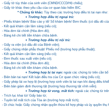
- Giấy tờ tùy thân của sinh viên (CMND/CCCD/Hộ chiếu);
- Giấy tờ khác theo yêu cầu của cơ quan bảo hiểm BIC.
* Chứng từ khác:
Tùy theo các trường hợp điều trị tai nạn như:
+ Trường hợp điều trị ngoại trú:
- Phiếu khám bệnh/ Báo cáo y tế/ Sổ khám bệnh/ Đơn thuốc (có dấu đỏ của
- Kết quả khám cận lâm sàng (nếu có);
- Hóa đơn tài chính (Hóa đơn đỏ);
- Bảng kê chi tiết tiền khám chữa bệnh.
+ Trường hợp điều trị nội trú:
- Giấy ra viện (có dấu đỏ của Bệnh viện);
- Giấy chứng nhận phẫu thuật/ Phiếu mổ (trường hợp phẫu thuật);
- Kết quả khám cận lâm sàng (nếu có);
- Đơn thuốc sau xuất viện (nếu có);
- Hóa đơn tài chính (Hóa đơn đỏ);
- Bảng kê chi tiết tiền khám chữa bệnh.
+ Trường hợp bị tai nạn:
ngoài các chứng từ trên cần bổ
- Biên bản tai nạn/ Kết luận điều tra của Cơ quan chức năng (nếu có);
- Giấy phép lái xe hợp lệ (trường hợp sinh viên bị tai nạn khi đang điều khiể
- Biên bản giám định thương tật (trường hợp thương tật vĩnh viễn).
+ Trường hợp tử vong, mất tích:
ngoài các chứng từ trê
- Trích lục khai tử/ Giấy báo tử;
- Tuyên bố mất tích của Tòa án (trường hợp mất tích);
- Di chúc hoặc Giấy chứng nhận quyền thừa kế hợp pháp và ủy quyền thụ 