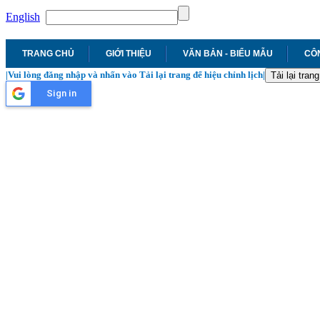
English
TRANG CHỦ
GIỚI THIỆU
VĂN BẢN - BIỂU MẪU
CÔN
|Vui lòng đăng nhập và nhấn vào Tải lại trang để hiệu chỉnh lịch|
Tải lại trang
Sign in