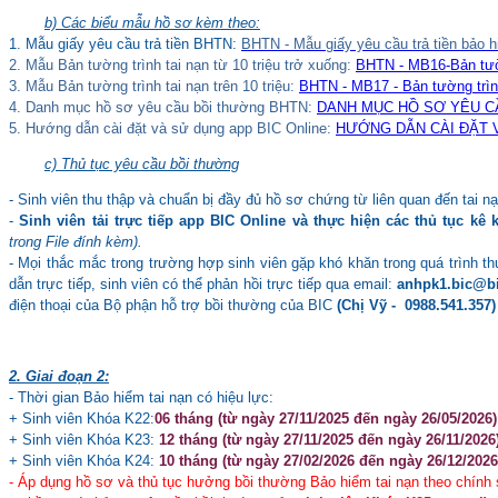
b) Các biểu mẫu hồ sơ kèm theo:
1. Mẫu giấy yêu cầu trả tiền BHTN:
BHTN - Mẫu giấy yêu cầu trả tiền bảo 
2. Mẫu Bản tường trình tai nạn từ 10 triệu trở xuống:
BHTN - MB16-Bản tườn
3. Mẫu Bản tường trình tai nạn trên 10 triệu:
BHTN - MB17 - Bản tường trìn
4. Danh mục hồ sơ yêu cầu bồi thường BHTN:
DANH MỤC HỒ SƠ YÊU CẦ
5. Hướng dẫn cài đặt và sử dụng app BIC Online:
HƯỚNG DẪN CÀI ĐẶT V
c) Thủ tục yêu cầu bồi thường
- Sinh viên thu thập và chuẩn bị đầy đủ hồ sơ chứng từ liên quan đến tai 
-
Sinh viên tải trực tiếp app BIC Online và thực hiện các thủ tục kê 
trong File đính kèm).
- Mọi thắc mắc trong trường hợp sinh viên gặp khó khăn trong quá trình 
dẫn trực tiếp, sinh viên có thể phản hồi trực tiếp qua email:
anhpk1.bic@b
điện thoại của Bộ phận hỗ trợ bồi thường của BIC
(Chị Vỹ - 0988.541.357
2. Giai đoạn 2:
- Thời gian Bảo hiểm tai nạn có hiệu lực:
+ Sinh viên Khóa K22:
06
tháng (từ ngày 27/11/2025 đến ngày 26/05/2026)
+ Sinh viên Khóa K23:
12 tháng (từ ngày 27/11/2025 đến ngày 26/11/2026)
+ Sinh viên Khóa K24:
10 tháng (từ ngày 27/02/2026 đến ngày 26/12/2026
- Áp dụng hồ sơ và thủ tục hưởng bồi thường Bảo hiểm tai nạn theo chính