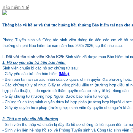
Bảo hiểm Y tế
Thông báo về hồ sơ và thủ tục hưởng bồi thường Bảo hiểm tai nạn cho 
Phòng Tuyển sinh và Công tác sinh viên thông tin đến các em về hồ sơ
thường chi phí Bảo hiểm tai nạn năm học 2025-2026, cụ thể như sau:
I. Đối với tân sinh viên Khóa K25:
Sinh viên đã được mua Bảo hiểm tai 
1. Hồ sơ yêu cầu trả tiền bảo hiểm
Sinh viên chuẩn bị các hồ sơ chứng từ sau:
- Giấy yêu cầu trả tiền
bảo
hiểm
(Mẫu)
;
- Biên bản tai nạn có xác nhận của cơ quan, chính quyền địa phương hoặc c
- Các chứng từ y tế như: Giấy ra viện; phiếu điều trị (trường hợp điều trị 
hợp phẫu thuật),... do người có thẩm quyền của cơ sở y tế ký, đóng dấu.
- Giấy chứng tử (trường hợp Người được bảo hiểm tử vong).
- Chứng từ chứng minh quyền thừa kế hợp pháp (trường hợp Người được 
- Giấy ủy quyền hợp pháp (trường hợp sinh viên ủy quyền cho người khác 
2. Thủ tục yêu cầu bồi thường
- Sinh viên thu thập và chuẩn bị đầy đủ hồ sơ chứng từ liên quan đến tai 
- Sinh viên liên hệ nộp hồ sơ về Phòng Tuyển sinh và Công tác sinh viên 