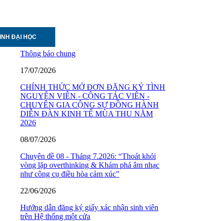
INH ĐẠI HỌC
Thông báo chung
17/07/2026
CHÍNH THỨC MỞ ĐƠN ĐĂNG KÝ TÌNH
NGUYỆN VIÊN - CỘNG TÁC VIÊN -
CHUYÊN GIA CỘNG SỰ ĐỒNG HÀNH
DIỄN ĐÀN KINH TẾ MÙA THU NĂM
2026
08/07/2026
Chuyên đề 08 - Tháng 7.2026: “Thoát khỏi
vòng lặp overthinking & Khám phá âm nhạc
như công cụ điều hòa cảm xúc”
22/06/2026
Hướng dẫn đăng ký giấy xác nhận sinh viên
trên Hệ thống một cửa