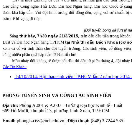
Đây là mùa giải thứ ba của VUG nhưng là mùa giải đầu tiên trường 
Cao đẳng Công nghệ Thủ Đức, Đại học Ngân hàng, Đại học Quốc tế cũn
đoán khá hấp dẫn. Với đội hình tương đối đồng đều, cộng với sự chuẩn bị
tràn trề hi vọng đi tiếp.
	(Đội tuyển bóng đá futsal 
thứ bảy, 7h30 ngày 21/3/2015
Sáng
, trận đấu đầu tiên trong khuôn
tại Nhà thi đấu Bách Khoa (cơ s
Luật và Đại học Ngân hàng TPHCM
xem và cổ vũ tinh thần cho đội tuyển trường. Các sinh viên, cổ động viên
cùng nhiều phần quà hấp dẫn từ Ban tổ chức.
Môn nhảy đối kháng sẽ được bắt đầu thi đấu từ giữa tháng 4, đội nhảy 
Các Tin Khác :
14/10/2014:
Hội thao sinh viên TP.HCM lần 2 năm học 2014 
PHÒNG TUYỂN SINH VÀ CÔNG TÁC SINH VIÊN
Địa chỉ:
Phòng A.001 & A.007 - Trường Đại học Kinh tế - Luật
669 Đỗ Mười, khu phố 13, phường Linh Xuân, TP.HCM
Email:
phongts-ctsv@uel.edu.vn |
Điện thoại:
(848) 3 7244 535