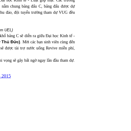
Đại học Kinh tế - Luật góp mặt. Các trường
g nằm chung bảng đấu C, bảng đấu được dự
 chu đáo, đội tuyển trường tham dự VUG đều
nam UEL)
 khổ bảng C sẽ diễn ra giữa Đại học Kinh tế -
ở Thủ Đức)
. Mời các bạn sinh viên cùng đến
 sẽ được tài trợ nước uống Revive miễn phí,
hi vọng sẽ gây bất ngờ ngay lần đầu tham dự.
- 2015