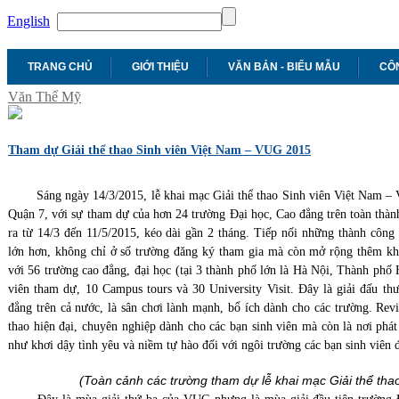
English
TRANG CHỦ
GIỚI THIỆU
VĂN BẢN - BIỂU MẪU
CÔN
Văn Thể Mỹ
Tham dự Giải thể thao Sinh viên Việt Nam – VUG 2015
Sáng ngày 14/3/2015, lễ khai mạc Giải thể thao Sinh viên Việt Nam – 
Quận 7, với sự tham dự của hơn 24 trường Đại học, Cao đẳng trên toàn thàn
ra từ 14/3 đến 11/5/2015, kéo dài gần 2 tháng. Tiếp nối những thành côn
lớn hơn, không chỉ ở số trường đăng ký tham gia mà còn mở rộng thêm kh
với 56 trường cao đẳng, đại học (tại 3 thành phố lớn là Hà Nội, Thành ph
viên tham dự, 10 Campus tours và 30 University Visit. Đây là giải đấu th
đẳng trên cả nước, là sân chơi lành mạnh, bổ ích dành cho các trường. Re
thao hiện đại, chuyên nghiệp dành cho các bạn sinh viên mà còn là nơi phát
như khơi dậy tình yêu và niềm tự hào đối với ngôi trường các bạn sinh viên 
(Toàn cảnh các trường tham dự lễ khai mạc Giải thể tha