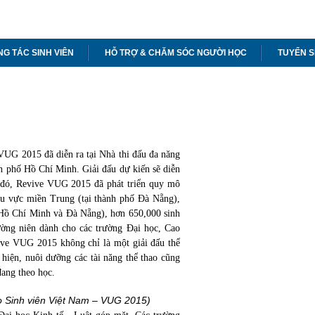
G TÁC SINH VIÊN
HỖ TRỢ & CHĂM SÓC NGƯỜI HỌC
TUYỂN S
VUG 2015 đã diễn ra tại Nhà thi đấu đa năng
h phố Hồ Chí Minh. Giải đấu dự kiến sẽ diễn
g đó, Revive VUG 2015 đã phát triển quy mô
u vực miền Trung (tại thành phố Đà Nẵng),
ố Hồ Chí Minh và Đà Nẵng), hơn 650,000 sinh
ường niên dành cho các trường Đại học, Cao
vive VUG 2015 không chỉ là một giải đấu thể
 hiện, nuôi dưỡng các tài năng thể thao cũng
đang theo học.
o Sinh viên Việt Nam – VUG 2015)