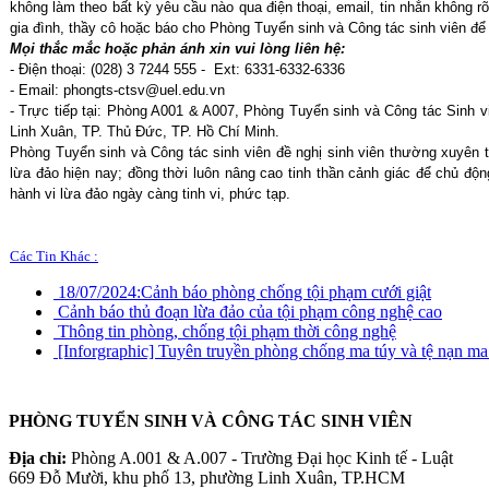
không làm theo bất kỳ yêu cầu nào qua điện thoại, email, tin nhắn không r
gia đình, thầy cô hoặc báo cho Phòng Tuyển sinh và Công tác sinh viên để
Mọi thắc mắc hoặc phản ánh xin vui lòng liên hệ:
- Điện thoại: (028) 3 7244 555 - Ext: 6331-6332-6336
- Email: phongts-ctsv@uel.edu.vn
- Trực tiếp tại: Phòng A001 & A007, Phòng Tuyển sinh và Công tác Sinh
Linh Xuân, TP. Thủ Đức, TP. Hồ Chí Minh.
Phòng Tuyển sinh và Công tác sinh viên đề nghị sinh viên thường xuyên th
lừa đảo hiện nay; đồng thời luôn nâng cao tinh thần cảnh giác để chủ độ
hành vi lừa đảo ngày càng tinh vi, phức tạp.
Các Tin Khác :
18/07/2024:
Cảnh báo phòng chống tội phạm cưới giật
Cảnh báo thủ đoạn lừa đảo của tội phạm công nghệ cao
Thông tin phòng, chống tội phạm thời công nghệ
[Inforgraphic] Tuyên truyền phòng chống ma túy và tệ nạn ma
PHÒNG TUYỂN SINH VÀ CÔNG TÁC SINH VIÊN
Địa chỉ:
Phòng A.001 & A.007 - Trường Đại học Kinh tế - Luật
669 Đỗ Mười, khu phố 13, phường Linh Xuân, TP.HCM