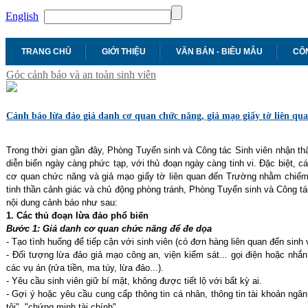
English
TRANG CHỦ
GIỚI THIỆU
VĂN BẢN - BIỂU MẪU
CÔN
Góc cảnh báo và an toàn sinh viên
Cảnh báo lừa đảo giả danh cơ quan chức năng, giả mạo giấy tờ liên qu
Trong thời gian gần đây, Phòng Tuyển sinh và Công tác Sinh viên nhận thấ
diễn biến ngày càng phức tạp, với thủ đoạn ngày càng tinh vi. Đặc biệt, c
cơ quan chức năng và giả mạo giấy tờ liên quan đến Trường nhằm chiếm
tinh thần cảnh giác và chủ động phòng tránh, Phòng Tuyển sinh và Công tác
nội dung cảnh báo như sau:
1. Các thủ đoạn lừa đảo phổ biến
Bước 1: Giả danh cơ quan chức năng để đe dọa
- Tạo tình huống để tiếp cận với sinh viên (có đơn hàng liên quan đến sinh
- Đối tượng lừa đảo giả mạo công an, viện kiểm sát... gọi điện hoặc nhắn 
các vụ án (rửa tiền, ma túy, lừa đảo...).
- Yêu cầu sinh viên giữ bí mật, không được tiết lộ với bất kỳ ai.
- Gợi ý hoặc yêu cầu cung cấp thông tin cá nhân, thông tin tài khoản ngâ
tội", "chứng minh tài chính"...