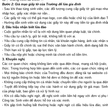
Bước 2: Giả mạo giấy tờ của Trường để lừa gia đình
- Sau khi thao túng sinh viên, các đối tượng cung cấp giấy tờ giả mạo nh
nhập học, giấy xác nhận nợ nần...
- Các giấy tờ này có thể giả mạo logo, con dấu hoặc chữ ký của lãnh đạo
- Hướng dẫn sinh viên sử dụng các giấy tờ này để vay tiền từ gia đình nhằm
2. Dấu hiệu nhận biết lừa đảo
- Cuộc gọi/tin nhắn từ số lạ với nội dung liên quan pháp luật, tài chính.
- Yêu cầu tự cách ly, giữ bí mật, không tiết lộ với ai.
- Yêu cầu cung cấp thông tin cá nhân, tài khoản ngân hàng, ảnh xác nhận s
- Giấy tờ có lỗi chính tả; sai thể thức văn bản hành chính, định dạng bất 
- Thời hạn xử lý gấp, tạo áp lực tâm lý.
- Yêu cầu nộp phí hoặc chứng minh tài chính với số tiền lớn.
3. Khuyến nghị
Các cơ quan chức năng không làm việc qua điện thoại, mạng xã hội (zalo, 
thức. Trong trường hợp liên quan đến sinh viên, các cơ quan chức năng sẽ l
- Mọi thông báo chính thức của Trường đều được đăng tải tại website có t
tra kỹ nguồn thông tin hoặc liên hệ đơn vị thông tin để xác minh.
- Không cung cấp thông tin cá nhân hoặc chuyển tiền cho người lạ qua điện 
- Tuyệt đối không tiếp tay cho các hành vi sử dụng giấy tờ giả mạo. Sinh
của pháp luật, bao gồm cả xử lý hình sự.
- Khi có dấu hiệu nghi ngờ, đề nghị sinh viên liên hệ ngay với đơn vị ph
Công tác Sinh viên để được hỗ trợ và xác minh.
- Khi gặp tình huống bất thường hoặc nghi ngờ có dấu hiệu lừa đảo, sinh