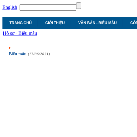
English
TRANG CHỦ
GIỚI THIỆU
VĂN BẢN - BIỂU MẪU
CÔN
Hồ sơ - Biểu mẫu
Biểu mẫu
(17/06/2021)