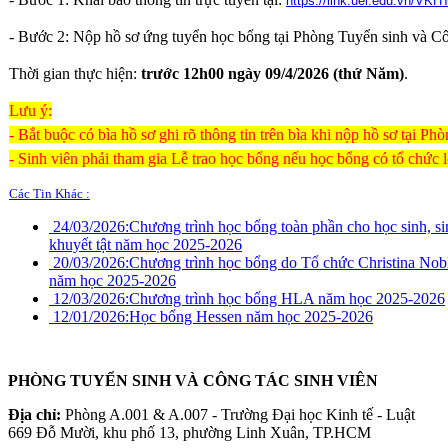
https://link.uel.edu.vn/VKH
- Bước 2: Nộp hồ sơ ứng tuyển học bổng tại Phòng Tuyển sinh và Cô
Thời gian thực hiện:
trước 12h00 ngày 09/4/2026 (thứ Năm)
.
Lưu ý:
- Bắt buộc có bìa hồ sơ ghi rõ thông tin trên bìa khi nộp hồ sơ tại Ph
- Sinh viên phải tham gia Lễ trao học bổng nếu học bổng có tổ chức lễ
Các Tin Khác :
24/03/2026:
Chương trình học bổng toàn phần cho học sinh, si
khuyết tật năm học 2025-2026
20/03/2026:
Chương trình học bổng do Tổ chức Christina Nobl
năm học 2025-2026
12/03/2026:
Chương trình học bổng HLA năm học 2025-2026
12/01/2026:
Học bổng Hessen năm học 2025-2026
PHÒNG TUYỂN SINH VÀ CÔNG TÁC SINH VIÊN
Địa chỉ:
Phòng A.001 & A.007 - Trường Đại học Kinh tế - Luật
669 Đỗ Mười, khu phố 13, phường Linh Xuân, TP.HCM