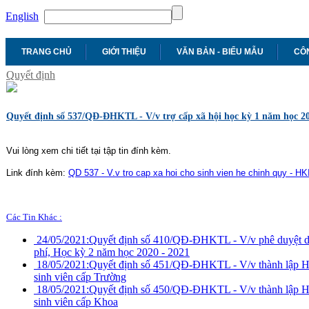
English
TRANG CHỦ
GIỚI THIỆU
VĂN BẢN - BIỂU MẪU
CÔN
Quyết định
Quyết định số 537/QĐ-ĐHKTL - V/v trợ cấp xã hội học kỳ 1 năm học 202
Vui lòng xem chi tiết tại tập tin đính kèm.
Link đính kèm:
QD 537 - V.v tro cap xa hoi cho sinh vien he chinh quy - HK
Các Tin Khác :
24/05/2021:
Quyết định số 410/QĐ-ĐHKTL - V/v phê duyệt da
phí, Học kỳ 2 năm học 2020 - 2021
18/05/2021:
Quyết định số 451/QĐ-ĐHKTL - V/v thành lập Hội
sinh viên cấp Trường
18/05/2021:
Quyết định số 450/QĐ-ĐHKTL - V/v thành lập Hội
sinh viên cấp Khoa