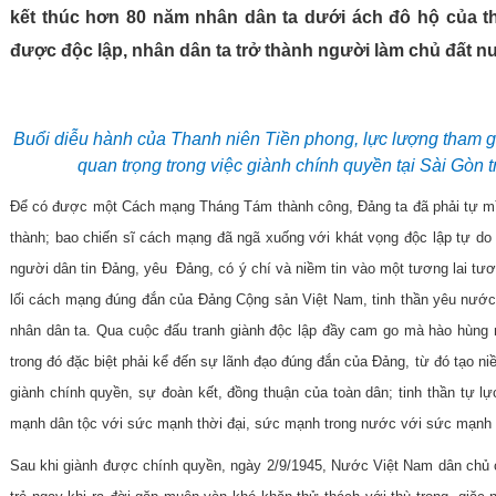
kết thúc hơn 80 năm nhân dân ta dưới ách đô hộ của th
được độc lập, nhân dân ta trở thành người làm chủ đất 
Buổi diễu hành của Thanh niên Tiền phong, lực lượng tham gia
quan trọng trong việc giành chính quyền tại Sài Gò
Để có được một Cách mạng Tháng Tám thành công, Đảng ta đã phải tự mì
thành; bao chiến sĩ cách mạng đã ngã xuống với khát vọng độc lập tự do
người dân tin Đảng, yêu Đảng, có ý chí và niềm tin vào một tương lai tươ
lối cách mạng đúng đắn của Đảng Cộng sản Việt Nam, tinh thần yêu nước,
nhân dân ta. Qua cuộc đấu tranh giành độc lập đầy cam go mà hào hùng n
trong đó đặc biệt phải kể đến sự lãnh đạo đúng đắn của Đảng, từ đó tạo ni
giành chính quyền, sự đoàn kết, đồng thuận của toàn dân; tinh thần tự l
mạnh dân tộc với sức mạnh thời đại, sức mạnh trong nước với sức mạnh 
Sau khi giành được chính quyền, ngày 2/9/1945, Nước Việt Nam dân chủ 