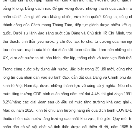
trẻ ngay khi ra đời gặp muôn vàn khó khăn thử thách với thù trong, giặc n
bằng không. Bằng cách nào để giữ vững được những thành quả cách mạng
nhân dân? Làm gì để vừa kháng chiến, vừa kiến quốc? Đảng ta, cũng n
thành công của Cách mạng Tháng Tám, tiếp tục giành được nhiều kết qu
quốc. Dưới sự lãnh đạo sáng suốt của Đảng và Chủ tịch Hồ Chí Minh, tro
thử thách, tinh thần yêu nước, ý chí độc lập, tự chủ, tự cường của mọi n
tạo nên sức mạnh của khối đại đoàn kết toàn dân tộc. Làm nên những chi
XX, đưa đất nước ta tới hòa bình, độc lập, thống nhất và toàn vẹn lãnh thổ
Trong công cuộc xây dựng đất nước, đặc biệt trong 35 đổi mới, cũng nhờ
lòng tin của nhân dân vào sự lãnh đạo, dẫn dắt của Đảng và Chính phủ đã 
kinh tế Việt Nam đạt được những thành tựu vô cùng có ý nghĩa. Nếu như 
mức tăng trưởng GDP bình quân hằng năm chỉ đạt 4,4% thì giai đoạn 1991 
8,2%/năm; các giai đoạn sau đó đều có mức tăng trưởng khá cao; giai 
Mặc dù năm 2020, kinh tế chịu ảnh hưởng nặng nề của dịch bệnh COVID-
thuộc nhóm các nước tăng trưởng cao nhất khu vực, thế giới. Quy mô, tr
nhân dân cả về vật chất và tinh thần được cải thiện rõ rệt, năm 1985