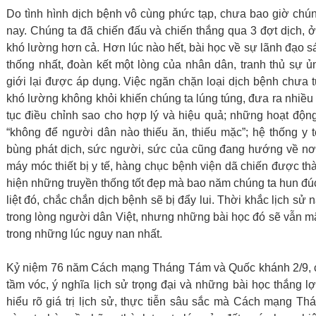
Do tình hình dịch bệnh vô cùng phức tạp, chưa bao giờ chú
nay. Chúng ta đã chiến đấu và chiến thắng qua 3 đợt dịch, 
khó lường hơn cả. Hơn lúc nào hết, bài học về sự lãnh đạo 
thống nhất, đoàn kết một lòng của nhân dân, tranh thủ sự ủ
giới lại được áp dụng. Việc ngăn chặn loại dịch bệnh chưa t
khó lường không khỏi khiến chúng ta lúng túng, đưa ra nhiều 
tục điều chỉnh sao cho hợp lý và hiệu quả; những hoạt độ
“không để người dân nào thiếu ăn, thiếu mặc”; hệ thống y
bùng phát dịch, sức người, sức của cũng đang hướng về nơi 
máy móc thiết bị y tế, hàng chục bệnh viện dã chiến được thà
hiện những truyền thống tốt đẹp mà bao năm chúng ta hun đ
liệt đó, chắc chắn dịch bệnh sẽ bị đẩy lui. Thời khắc lịch s
trong lòng người dân Việt, nhưng những bài học đó sẽ vẫn m
trong những lúc nguy nan nhất.
Kỷ niệm 76 năm Cách mạng Tháng Tám và Quốc khánh 2/9, c
tầm vóc, ý nghĩa lịch sử trọng đại và những bài học thắng
hiểu rõ giá trị lịch sử, thực tiễn sâu sắc mà Cách mạng Th