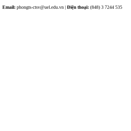
Email:
phongts-ctsv@uel.edu.vn |
Điện thoại:
(848) 3 7244 535