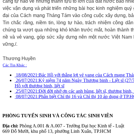
càng tự hào về những thành tựu to lớn của đất nước bao nhiê
việc vận dụng và phát triển những bài học kinh nghiệm quý
đại của Cách mạng Tháng Tám vào công cuộc xây dựng, bảo
Tin chắc rằng, niềm tin, lòng tự hào, trách nhiệm công dâ
chúng ta vượt qua những khó khăn trước mắt, hoàn thành t
nề và vẻ vang, góp sức xây dựng nên một nước Việt Nam hò
vững./.
Thương Huyền
Các Tin Khác :
18/08/2021:
Bác Hồ với thắng lợi vẻ vang của Cách mạng Th
26/07/2021:
Kỷ niệm 74 năm Ngày Thương binh - Liệt sĩ (27/
Hồ với thương binh, liệt sĩ
25/07/2021:
Đời đời nhớ ơn các anh hùng, liệt sĩ, thương binh
08/07/2021:
Phân biệt Chỉ thị 16 và Chỉ thị 10 áp dụng ở TP
PHÒNG TUYỂN SINH VÀ CÔNG TÁC SINH VIÊN
Địa chỉ:
Phòng A.001 & A.007 - Trường Đại học Kinh tế - Luật
669 Đỗ Mười, khu phố 13, phường Linh Xuân, TP.HCM