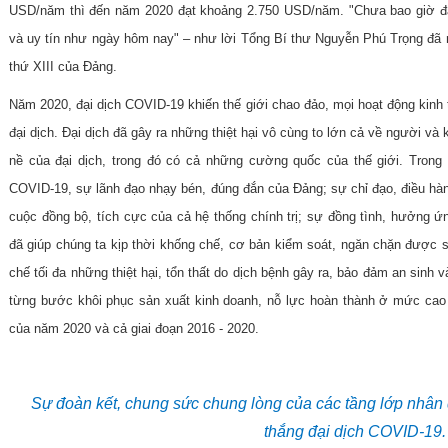
USD/năm thì đến năm 2020 đạt khoảng 2.750 USD/năm. "Chưa bao giờ đất
và uy tín như ngày hôm nay" – như lời Tổng Bí thư Nguyễn Phú Trọng đã nh
thứ XIII của Đảng.
Năm 2020, đại dịch COVID-19 khiến thế giới chao đảo, mọi hoạt động kinh t
đại dịch. Đại dịch đã gây ra những thiệt hại vô cùng to lớn cả về người và
nề của đại dịch, trong đó có cả những cường quốc của thế giới. Trong
COVID-19, sự lãnh đạo nhạy bén, đúng đắn của Đảng; sự chỉ đạo, điều hành
cuộc đồng bộ, tích cực của cả hệ thống chính trị; sự đồng tình, hưởng
đã giúp chúng ta kịp thời khống chế, cơ bản kiểm soát, ngăn chặn được sự
chế tối đa những thiệt hại, tổn thất do dịch bệnh gây ra, bảo đảm an sinh 
từng bước khôi phục sản xuất kinh doanh, nỗ lực hoàn thành ở mức cao n
của năm 2020 và cả giai đoạn 2016 - 2020.
Sự đoàn kết, chung sức chung lòng của các tầng lớp nhân 
thắng đại dịch COVID-19