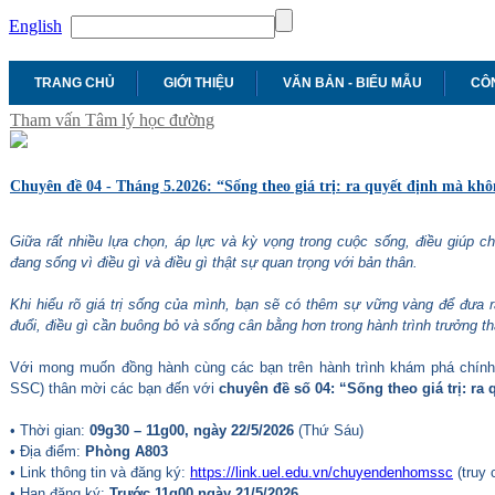
English
TRANG CHỦ
GIỚI THIỆU
VĂN BẢN - BIỂU MẪU
CÔN
Tham vấn Tâm lý học đường
Chuyên đề 04 - Tháng 5.2026: “Sống theo giá trị: ra quyết định mà kh
Giữa rất nhiều lựa chọn, áp lực và kỳ vọng trong cuộc sống, điều giúp c
đang sống vì điều gì và điều gì thật sự quan trọng với bản thân.
Khi hiểu rõ giá trị sống của mình, bạn sẽ có thêm sự vững vàng để đưa ra
đuổi, điều gì cần buông bỏ và sống cân bằng hơn trong hành trình trưởng t
Với mong muốn đồng hành cùng các bạn trên hành trình khám phá chính
SSC) thân mời các bạn đến với
chuyên đề số 04: “Sống theo giá trị: r
• Thời gian:
09g30 – 11g00, ngày 22/5/2026
(Thứ Sáu)
• Địa điểm:
Phòng A803
• Link thông tin và đăng ký:
https://link.uel.edu.vn/chuyendenhomssc
(truy 
• Hạn đăng ký:
Trước 11g00 ngày 21/5/2026
.