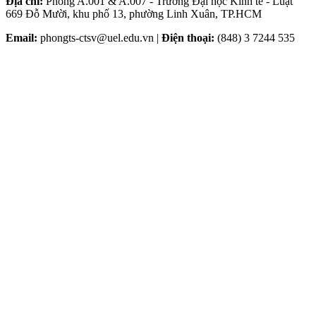
Địa chỉ:
Phòng A.001 & A.007 - Trường Đại học Kinh tế - Luật
669 Đỗ Mười, khu phố 13, phường Linh Xuân, TP.HCM
Email:
phongts-ctsv@uel.edu.vn |
Điện thoại:
(848) 3 7244 535