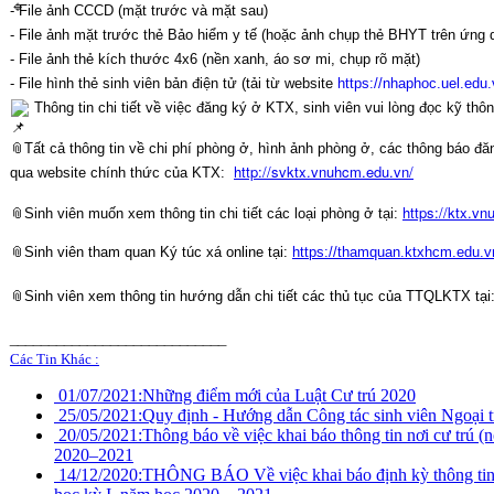
- File ảnh CCCD (mặt trước và mặt sau)
- File ảnh mặt trước thẻ Bảo hiểm y tế (hoặc ảnh chụp thẻ BHYT trên ứng
- File ảnh thẻ kích thước 4x6 (nền xanh, áo sơ mi, chụp rõ mặt)
- File hình thẻ sinh viên bản điện tử (tải từ website
https://nhaphoc.uel.edu
Thông tin chi tiết về việc đăng ký ở KTX, sinh viên vui lòng đọc kỹ thô
📎Tất cả thông tin về chi phí phòng ở, hình ảnh phòng ở, các thông báo đăn
http://svktx.vnuhcm.edu.vn/
qua website chính thức của KTX:
https://ktx.v
📎Sinh viên muốn xem thông tin chi tiết các loại phòng ở tại:
📎Sinh viên tham quan Ký túc xá online tại:
https://thamquan.ktxhcm.edu.v
📎Sinh viên xem thông tin hướng dẫn chi tiết các thủ tục của TTQLKTX tại
____________________________
Các Tin Khác :
01/07/2021:
Những điểm mới của Luật Cư trú 2020
25/05/2021:
Quy định - Hướng dẫn Công tác sinh viên Ngoại tr
20/05/2021:
Thông báo về việc khai báo thông tin nơi cư trú (n
2020–2021
14/12/2020:
THÔNG BÁO Về việc khai báo định kỳ thông tin ch