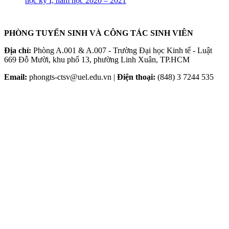
học kỳ I, năm học 2020 – 2021
PHÒNG TUYỂN SINH VÀ CÔNG TÁC SINH VIÊN
Địa chỉ:
Phòng A.001 & A.007 - Trường Đại học Kinh tế - Luật
669 Đỗ Mười, khu phố 13, phường Linh Xuân, TP.HCM
Email:
phongts-ctsv@uel.edu.vn |
Điện thoại:
(848) 3 7244 535