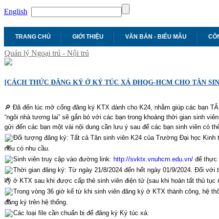
English
TRANG CHỦ
GIỚI THIỆU
VĂN BẢN - BIỂU MẪU
CÔN
Quản lý Ngoại trú - Nội trú
[CÁCH THỨC ĐĂNG KÝ Ở KÝ TÚC XÁ ĐHQG-HCM CHO TÂN SIN
🔎
Đã đến lúc mở cổng đăng ký KTX dành cho K24, n
hằm giúp các bạn TÂ
“ngôi nhà tương lai” sẽ gắn bó với các bạn trong khoảng thời gian sinh viê
gửi đến các bạn một vài nội dung cần lưu ý sau để các bạn sinh viên có th
Đối tượng đăng ký: Tất cả Tân sinh viên K24 của Trường Đại học Kinh t
nếu có nhu cầu.
Sinh viên truy cập vào đường link:
http://svktx.vnuhcm.edu.vn/
để thực 
Thời gian đăng ký: Từ ngày 21/8/2024 đến hết ngày 01/9/2024. Đối với t
ký ở KTX sau khi được cấp thẻ sinh viên điện tử (sau khi hoàn tất thủ tục 
Trong vòng 36 giờ kể từ khi sinh viên đăng ký ở KTX thành công, hệ thố
đăng ký trên hệ thống.
Các loại file cần chuẩn bị để đăng ký Ký túc xá: