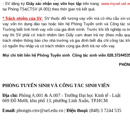
- SV đăng ký
Giấy xác nhận vay vốn học tập
trên trang:
www.myuel.uel.
tại Phòng TS&CTSV (A.001) theo thời gian trả kết quả.
* T
rách nhiệm của SV
:
SV thuộc đối tượng vay vốn mà có nhu cầu xin v
vay vốn tín dụng đào tạo hoặc liên hệ Phòng Tuyển sinh và Công tác s
Trường biết tình hình vay vốn của gia đình mình. Trước khi tốt nghiệp ra 
vay thì SV phải có trách nhiệm làm Giấy cam đoan trả nợ (theo mẫu qu
trách nhiệm thông báo cho nhà trường và gia đình biết địa chỉ công tác k
có nguồn thu nhập và có trách nhiệm cùng gia đình trả nợ vốn vay.
Mọi chi tiết liên hệ Phòng Tuyển sinh Công tác sinh viên 028.37244535 
PHÒN
PHÒNG TUYỂN SINH VÀ CÔNG TÁC SINH VIÊN
Địa chỉ:
Phòng A.001 & A.007 - Trường Đại học Kinh tế - Luật
669 Đỗ Mười, khu phố 13, phường Linh Xuân, TP.HCM
Email:
phongts-ctsv@uel.edu.vn |
Điện thoại:
(848) 3 7244 535