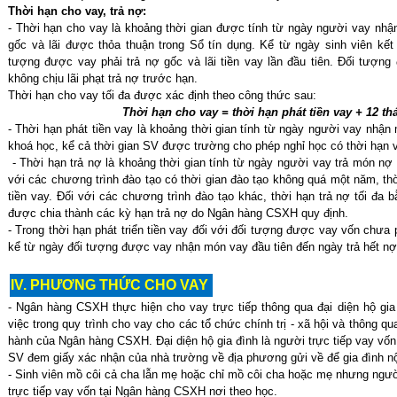
Thời hạn cho vay, trả nợ:
- Thời hạn cho vay là khoảng thời gian được tính từ ngày người vay nhậ
gốc và lãi được thỏa thuận trong Sổ tín dụng. Kể từ ngày sinh viên kết
tượng được vay phải trả nợ gốc và lãi tiền vay lần đầu tiên. Đối tượn
không chịu lãi phạt trả nợ trước hạn.
Thời hạn cho vay tối đa được xác định theo công thức sau:
Thời hạn cho vay = thời hạn phát tiền vay + 12 th
- Thời hạn phát tiền vay là khoảng thời gian tính từ ngày người vay nhận
khoá học, kể cả thời gian SV được trường cho phép nghỉ học có thời hạn 
- Thời hạn trả nợ là khoảng thời gian tính từ ngày người vay trả món nợ đ
với các chương trình đào tạo có thời gian đào tạo không quá một năm, thời
tiền vay. Đối với các chương trình đào tạo khác, thời hạn trả nợ tối đa b
được chia thành các kỳ hạn trả nợ do Ngân hàng CSXH quy định.
- Trong thời hạn phát triển tiền vay đối với đối tượng được vay vốn chưa ph
kể từ ngày đối tượng được vay nhận món vay đầu tiên đến ngày trả hết nợ
IV. PHƯƠNG THỨC CHO VAY
- Ngân hàng CSXH thực hiện cho vay trực tiếp thông qua đại diện hộ gia
việc trong quy trình cho vay cho các tổ chức chính trị - xã hội và thông qu
hành của Ngân hàng CSXH. Đại diện hộ gia đình là người trực tiếp vay vố
SV đem giấy xác nhận của nhà trường về địa phương gửi về để gia đình n
- Sinh viên mồ côi cả cha lẫn mẹ hoặc chỉ mồ côi cha hoặc mẹ nhưng ngườ
trực tiếp vay vốn tại Ngân hàng CSXH nơi theo học.