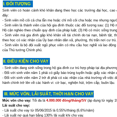
I. ĐỐI TƯỢNG
Sinh viên có hoàn cảnh khó khăn đang theo học các trường đại học, cao 
đây:
- Sinh viên mồ côi cả cha lẫn mẹ hoặc chỉ mồ côi cha hoặc mẹ nhưng ngườ
- Sinh viên là thành viên của hội gia đình thuộc các đối tượng sau: (1) Hộ 
Hộ cận nghèo theo chuẩn quy định của pháp luật; (3) Hộ có mức sống trung
- Sinh viên mà gia đình gặp khó khăn về tài chính do tai nạn, bệnh tật, th
theo học có xác nhận của Ủy ban nhân dân xã, phường, thị trấn nơi cư trú.
- Sinh viên là bộ đội xuất ngũ phục viên có nhu cầu học nghề và lao độn
của Thủ tướng Chính phủ.
II. ĐIỀU KIỆN CHO VAY
- Sinh viên đang sinh sống trong hộ gia đình cư trú hợp pháp tại địa phươn
- Đối với sinh viên năm 1 phải có giấy báo trúng tuyển hoặc giấy xác nhậ
- Đối với sinh viên năm 2 trở đi phải có xác nhận của nhà trường về việc 
hành chính trở lên về các hành vi: cờ bạc, nghiện hút, trộm cắp, buôn lậu.
III. MỨC VỐN, LÃI SUẤT, THỜI HẠN CHO VAY
Mức vốn cho vay:
Tối đa là
4.0
00.000 đồng/tháng/SV
(áp dụng từ ngày 1
Lãi suất cho vay:
- Lãi suất cho vay từ 05/06/2015 là 0,55%/tháng (6,6%/năm)
- Lãi suất nợ quá hạn bằng 130% lãi xuất khi cho vay.