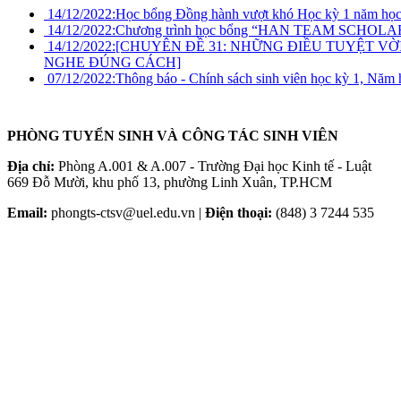
14/12/2022:
Học bổng Đồng hành vượt khó Học kỳ 1 năm học
14/12/2022:
Chương trình học bổng “HAN TEAM SCHOLA
14/12/2022:
[CHUYÊN ĐỀ 31: NHỮNG ĐIỀU TUYỆT VỜ
NGHE ĐÚNG CÁCH]
07/12/2022:
Thông báo - Chính sách sinh viên học kỳ 1, Năm 
PHÒNG TUYỂN SINH VÀ CÔNG TÁC SINH VIÊN
Địa chỉ:
Phòng A.001 & A.007 - Trường Đại học Kinh tế - Luật
669 Đỗ Mười, khu phố 13, phường Linh Xuân, TP.HCM
Email:
phongts-ctsv@uel.edu.vn |
Điện thoại:
(848) 3 7244 535