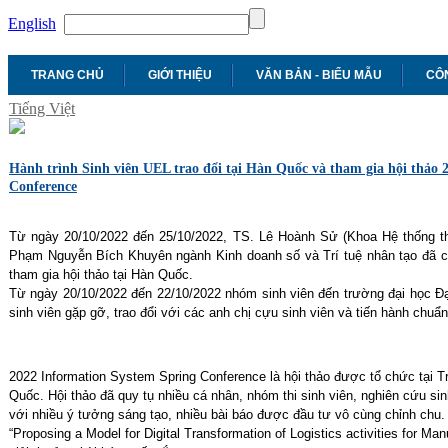
English
TRANG CHỦ
GIỚI THIỆU
VĂN BẢN - BIỂU MẪU
CÔN
Tiếng Việt
Hành trình Sinh viên UEL trao đổi tại Hàn Quốc và tham gia hội thảo 
Conference
Từ ngày 20/10/2022 đến 25/10/2022, TS. Lê Hoành Sử (Khoa Hệ thống th
Phạm Nguyễn Bích Khuyên ngành Kinh doanh số và Trí tuệ nhân tạo đã có
tham gia hội thảo tại Hàn Quốc.
Từ ngày 20/10/2022 đến 22/10/2022 nhóm sinh viên đến trường đại học 
sinh viên gặp gỡ, trao đổi với các anh chị cựu sinh viên và tiến hành chuẩn 
2022 Information System Spring Conference là hội thảo được tổ chức tại
Quốc. Hội thảo đã quy tụ nhiều cá nhân, nhóm thi sinh viên, nghiên cứu si
với nhiều ý tưởng sáng tạo, nhiều bài báo được đầu tư vô cùng chỉnh chu. 
“Proposing a Model for Digital Transformation of Logistics activities for M