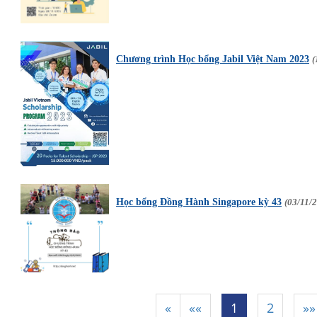
Chương trình Học bổng Jabil Việt Nam 2023
(
Học bổng Đồng Hành Singapore kỳ 43
(03/11/
«
««
1
2
»»
|
|
|