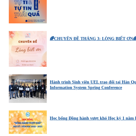
🌈CHUYÊN ĐỀ THÁNG 3: LÒNG BIẾT ƠN
Hành trình Sinh viên UEL trao đổi tại Hàn Qu
Information System Spring Conference
Học bổng Đồng hành vượt khó Học kỳ 1 năm h