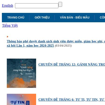
English
TRANG CHỦ
GIỚI THIỆU
VĂN BẢN - BIỂU MẪU
CÔN
Tiếng Việt
Thông báo phê duyệt danh sách sinh viên được miễn, giảm học phí, c
xã hội Lần 1, năm học 2024-2025
(03/04/2025)
CHUYÊN ĐỀ THÁNG 12: GÁNH NẶNG TRO
CHUYÊN ĐỀ THÁNG 6: TỰ TI, TỰ TIN, TỰ