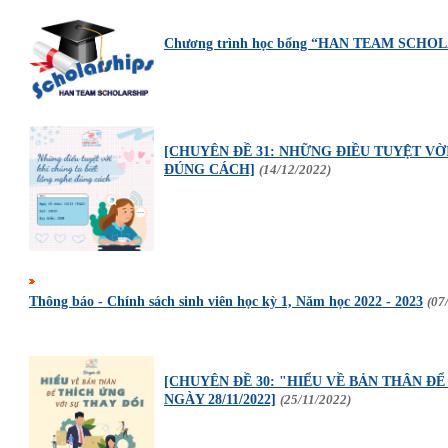
Chương trình học bổng “HAN TEAM SCHO
[CHUYÊN ĐỀ 31: NHỮNG ĐIỀU TUYỆT VỜ
ĐÚNG CÁCH]
(14/12/2022)
Thông báo - Chính sách sinh viên học kỳ 1, Năm học 2022 - 2023
(07
[CHUYÊN ĐỀ 30: "HIỂU VỀ BẢN THÂN ĐỂ
NGÀY 28/11/2022]
(25/11/2022)