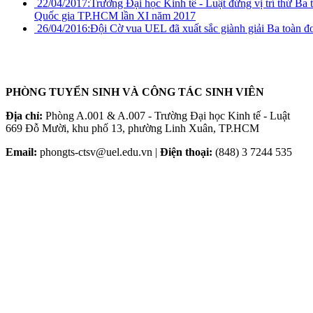
22/04/2017:
Trường Đại học Kinh tế - Luật đứng vị trí thứ Ba 
Quốc gia TP.HCM lần XI năm 2017
26/04/2016:
Đội Cờ vua UEL đã xuất sắc giành giải Ba toàn đ
PHÒNG TUYỂN SINH VÀ CÔNG TÁC SINH VIÊN
Địa chỉ:
Phòng A.001 & A.007 - Trường Đại học Kinh tế - Luật
669 Đỗ Mười, khu phố 13, phường Linh Xuân, TP.HCM
Email:
phongts-ctsv@uel.edu.vn |
Điện thoại:
(848) 3 7244 535