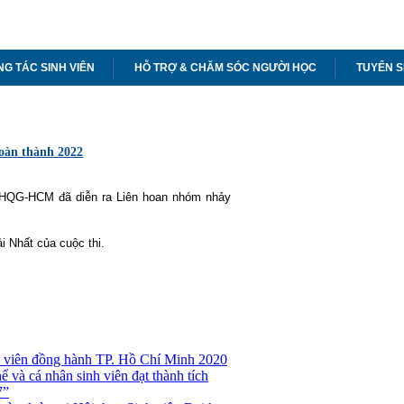
G TÁC SINH VIÊN
HỖ TRỢ & CHĂM SÓC NGƯỜI HỌC
TUYỂN S
oàn thành 2022
 ĐHQG-HCM đã diễn ra Liên hoan nhóm nhảy
i Nhất của cuộc thi.
 viên đồng hành TP. Hồ Chí Minh 2020
 và cá nhân sinh viên đạt thành tích
7”