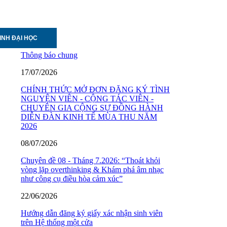
INH ĐẠI HỌC
Thông báo chung
17/07/2026
CHÍNH THỨC MỞ ĐƠN ĐĂNG KÝ TÌNH
NGUYỆN VIÊN - CỘNG TÁC VIÊN -
CHUYÊN GIA CỘNG SỰ ĐỒNG HÀNH
DIỄN ĐÀN KINH TẾ MÙA THU NĂM
2026
08/07/2026
Chuyên đề 08 - Tháng 7.2026: “Thoát khỏi
vòng lặp overthinking & Khám phá âm nhạc
như công cụ điều hòa cảm xúc”
22/06/2026
Hướng dẫn đăng ký giấy xác nhận sinh viên
trên Hệ thống một cửa