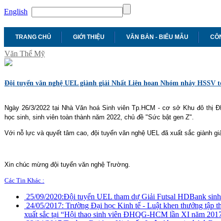
English
TRANG CHỦ
GIỚI THIỆU
VĂN BẢN - BIỂU MẪU
CÔN
Văn Thể Mỹ
Đội tuyển văn nghệ UEL giành giải Nhất Liên hoan Nhóm nhảy HSSV t
Ngày 26/3/2022 tại Nhà Văn hoá Sinh viên Tp.HCM - cơ sở Khu đô thị
học sinh, sinh viên toàn thành năm 2022, chủ đề "Sức bật gen Z".
Với nỗ lực và quyết tâm cao, đội tuyển văn nghệ UEL đã xuất sắc giành giả
Xin chúc mừng đội tuyển văn nghệ Trường.
Các Tin Khác :
25/09/2020:
Đội tuyển UEL tham dự Giải Futsal HDBank sinh
24/05/2017:
Trường Đại học Kinh tế - Luật khen thưởng tập thể
xuất sắc tại “Hội thao sinh viên ĐHQG-HCM lần XI năm 201