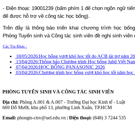
- Điện thoại: 19001239 (bấm phím 1 để chọn ngôn ngữ tiến
để được hỗ trợ về công tác học bổng).
Trên đây là thông báo triển khai chương trình học bô
Phòng Tuyển sinh và Công tác sinh viên đề nghị sinh viên
Các Tin Khác :
18/05/2026:
Học bổng vượt khó học tốt do ACB tài trợ năm 2
13/04/2026:
Thông báo Chương trình Học bổng Jabil Việt Na
07/04/2026:
HỌC BỔNG PANASONIC 2026
03/04/2026:
Chương trình học bổng vượt khó học tốt năm h
PHÒNG TUYỂN SINH VÀ CÔNG TÁC SINH VIÊN
Địa chỉ:
Phòng A.001 & A.007 - Trường Đại học Kinh tế - Luật
669 Đỗ Mười, khu phố 13, phường Linh Xuân, TP.HCM
Email:
phongts-ctsv@uel.edu.vn |
Điện thoại:
(848) 3 7244 535