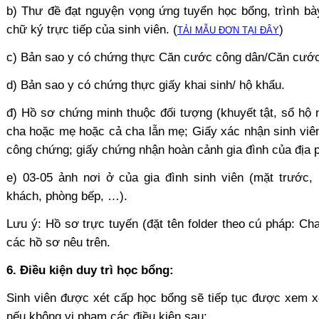
b) Thư đề đạt nguyện vọng ứng tuyển học bổng, trình b
chữ ký trực tiếp của sinh viên.
(
)
TẢI MẪU ĐƠN TẠI ĐÂY
c) Bản sao y có chứng thực Căn cước công dân/Căn cước
d) Bản sao y có chứng thực giấy khai sinh/ hộ khẩu.
đ) Hồ sơ chứng minh thuộc đối tượng (khuyết tật, sổ hộ
cha hoặc mẹ hoặc cả cha lẫn mẹ; Giấy xác nhận sinh viên 
công chứng; giấy chứng nhận hoàn cảnh gia đình của địa 
e) 03-05 ảnh nơi ở của gia đình sinh viên (mặt trước,
khách, phòng bếp, …).
Lưu ý: Hồ sơ trực tuyến (đặt tên folder theo cú pháp: 
các hồ sơ nêu trên.
6. Điều kiện duy trì học bổng:
Sinh viên được xét cấp học bổng sẽ tiếp tục được xem x
nếu không vi phạm các điều kiện sau: