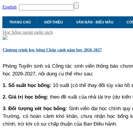
English
TRANG CHỦ
GIỚI THIỆU
VĂN BẢN - BIỂU MẪU
CÔN
Học bổng ngoài ngân sách
Chương trình học bổng Chắp cánh năm học 2026-2027
Phòng Tuyển sinh và Công tác sinh viên thông báo chươn
học 2026-2027, nội dung cụ thể như sau:
1. Số suất học bổng:
10 suất (có thể thay đổi tùy vào hồ 
2. Giá trị học bổng:
theo đề xuất của nhà tài trợ (dự kiến
3. Đối tượng xét học bổng:
Sinh viên đại học chính quy
Trường, có hoàn cảnh khó khăn, chưa nhận học bổng k
chính, trừ khi có sự chấp thuận của Ban Điều hành.