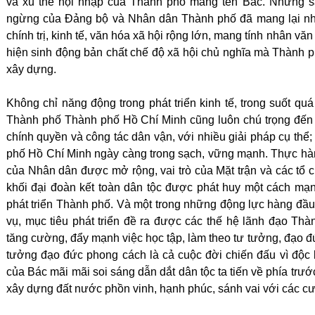
và xu thế hội nhập của Thành phố mang tên Bác. Những s
ngừng của Đảng bộ và Nhân dân Thành phố đã mang lại nhữn
chính trị, kinh tế, văn hóa xã hội rộng lớn, mang tính nhân vă
hiện sinh động bản chất chế độ xã hội chủ nghĩa mà Thành
xây dựng.
Không chỉ năng động trong phát triển kinh tế, trong suốt quá
Thành phố Thành phố Hồ Chí Minh cũng luôn chú trọng đến
chính quyền và công tác dân vận, với nhiều giải pháp cụ th
phố Hồ Chí Minh ngày càng trong sạch, vững mạnh. Thực hà
của Nhân dân được mở rộng, vai trò của Mặt trận và các tổ ch
khối đại đoàn kết toàn dân tộc được phát huy một cách mạ
phát triển Thành phố. Và một trong những động lực hàng đầu
vụ, mục tiêu phát triển đề ra được các thế hệ lãnh đạo Th
tăng cường, đẩy mạnh việc học tập, làm theo tư tưởng, đạo đ
tưởng đạo đức phong cách là cả cuộc đời chiến đấu vì độc
của Bác mãi mãi soi sáng dẫn dắt dân tộc ta tiến về phía trướ
xây dựng đất nước phồn vinh, hạnh phúc, sánh vai với các 