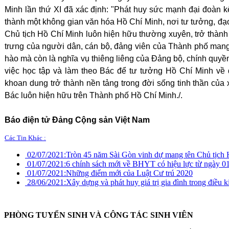
Minh lần thứ XI đã xác định: "Phát huy sức mạnh đại đoàn k
thành một không gian văn hóa Hồ Chí Minh, nơi tư tưởng, đạ
Chủ tịch Hồ Chí Minh luôn hiện hữu thường xuyên, trở thành tà
trưng của người dân, cán bộ, đảng viên của Thành phố mang 
hào mà còn là nghĩa vụ thiêng liêng của Đảng bộ, chính quy
việc học tập và làm theo Bác để tư tưởng Hồ Chí Minh về 
khoan dung trở thành nền tảng trong đời sống tinh thần của
Bác luôn hiện hữu trên Thành phố Hồ Chí Minh./.
Báo điện tử Đảng Cộng sản Việt Nam
Các Tin Khác :
02/07/2021:
Tròn 45 năm Sài Gòn vinh dự mang tên Chủ tịch
01/07/2021:
6 chính sách mới về BHYT có hiệu lực từ ngày 0
01/07/2021:
Những điểm mới của Luật Cư trú 2020
28/06/2021:
Xây dựng và phát huy giá trị gia đình trong điều 
PHÒNG TUYỂN SINH VÀ CÔNG TÁC SINH VIÊN