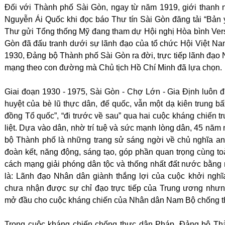
Đối với Thành phố Sài Gòn, ngay từ năm 1919, giới thanh n
Nguyễn Ái Quốc khi đọc báo Thư tín Sài Gòn đăng tải “Bản
Thư gửi Tổng thống Mỹ đang tham dự Hội nghị Hòa bình Ver
Gòn đã đấu tranh dưới sự lãnh đạo của tổ chức Hội Việt 
1930, Đảng bộ Thành phố Sài Gòn ra đời, trực tiếp lãnh đạo
mạng theo con đường mà Chủ tịch Hồ Chí Minh đã lựa chọn.
Giai đoạn 1930 - 1975, Sài Gòn - Chợ Lớn - Gia Định luôn 
huyệt của bè lũ thực dân, đế quốc, vẫn một dạ kiên trung b
đồng Tổ quốc”, “đi trước về sau” qua hai cuộc kháng chiến 
liệt. Dựa vào dân, nhờ trí tuệ và sức mạnh lòng dân, 45 nă
bộ Thành phố là những trang sử sáng ngời về chủ nghĩa anh 
đoàn kết, năng động, sáng tạo, góp phần quan trọng cùng t
cách mạng giải phóng dân tộc và thống nhất đất nước bằng n
là: Lãnh đạo Nhân dân giành thắng lợi của cuộc khởi ngh
chưa nhận được sự chỉ đạo trực tiếp của Trung ương nhưng
mở đầu cho cuộc kháng chiến của Nhân dân Nam Bộ chống t
Trong cuộc kháng chiến chống thực dân Pháp, Đảng bộ Thà