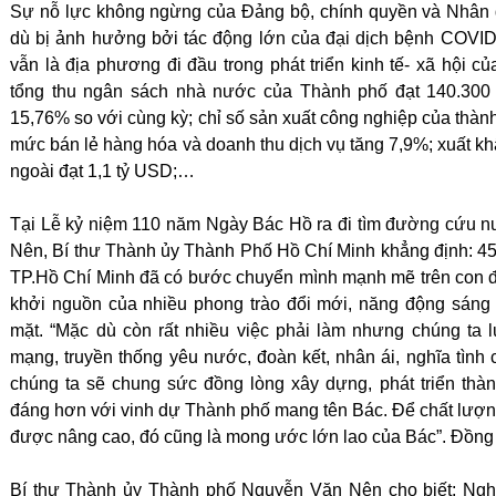
Sự nỗ lực không ngừng của Đảng bộ, chính quyền và Nhân
dù bị ảnh hưởng bởi tác động lớn của đại dịch bệnh COV
vẫn là địa phương đi đầu trong phát triển kinh tế- xã hội 
tổng thu ngân sách nhà nước của Thành phố đạt 140.300 
15,76% so với cùng kỳ; chỉ số sản xuất công nghiệp của thành
mức bán lẻ hàng hóa và doanh thu dịch vụ tăng 7,9%; xuất k
ngoài đạt 1,1 tỷ USD;…
Tại Lễ kỷ niệm 110 năm Ngày Bác Hồ ra đi tìm đường cứu n
Nên, Bí thư Thành ủy Thành Phố Hồ Chí Minh khẳng định: 4
TP.Hồ Chí Minh đã có bước chuyển mình mạnh mẽ trên con đư
khởi nguồn của nhiều phong trào đổi mới, năng động sáng
mặt. “Mặc dù còn rất nhiều việc phải làm nhưng chúng ta lu
mạng, truyền thống yêu nước, đoàn kết, nhân ái, nghĩa tình
chúng ta sẽ chung sức đồng lòng xây dựng, phát triển thà
đáng hơn với vinh dự Thành phố mang tên Bác. Để chất lượ
được nâng cao, đó cũng là mong ước lớn lao của Bác”. Đồn
Bí thư Thành ủy Thành phố Nguyễn Văn Nên cho biết: Ngh