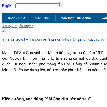
English
TRANG CHỦ
GIỚI THIỆU
VĂN BẢN - BIỂU MẪU
CÔN
Tài liệu tuyên truyền
TỰ HÀO 45 NĂM THÀNH PHỐ MANG TÊN BÁC (02/7/1976 - 02/7/20
Mảnh đất Sài Gòn vinh dự là nơi tiễn Người ra đi năm 1911,
của Người, làm nên những kỳ tích trong sự nghiệp đấu tranh
quốc. Tự hào Thành phố mang tên Bác, Đảng bộ, chính qu
Minh đã tiếp tục đứng lên, nỗ lực khắc phục hậu quả nặng nề c
Kiên cường, anh dũng “Sài Gòn đi trước về sau”