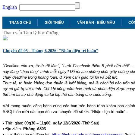
English
TRANG CHỦ
GIỚI THIỆU
VĂN BẢN - BIỂU MẪU
CÔN
Tham vấn Tâm lý học đường
Chuyên đề 05 - Tháng 6.2026: “Nhận diện trì hoãn”
"Deadline còn xa, từ từ rồi làm", "Lướt Facebook thêm 5 phút nữa thôi"..
này đang "thao túng" mình mỗi ngày? Để rồi sau những phút giây nuông chi
chạy deadline trong hoảng loạn, đi kèm cảm giác tội lỗi và bất lực.
Thực tế, trì hoãn không đơn thuần là lười biếng, mà là cách bộ não trốn tr
sự có giá trị với mình. Chỉ khi dũng cảm bóc tách và nhận diện được nguy
thể tìm lại sự chủ động và tái lập thế cân bằng cho cuộc sống.
Với mong muốn đồng hành cùng các bạn trên hành trình khám phá chính
SSC) thân mời các bạn đến với chuyên đề số 05: “Nhận diện trì hoãn”.
• Thời gian:
09g30 – 11g00, ngày 12/6/2026
(Thứ Sáu)
• Địa điểm:
Phòng A803
• Link thông tin và đăng ký:
https://link.uel.edu.vn/chuyendenhomssc
(truy 