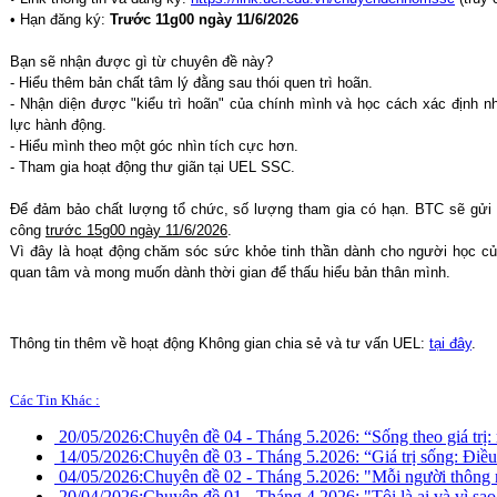
• Hạn đăng ký:
Trước 11g00 ngày 11/6/2026
Bạn sẽ nhận được gì từ chuyên đề này?
- Hiểu thêm bản chất tâm lý đằng sau thói quen trì hoãn.
- Nhận diện được "kiểu trì hoãn" của chính mình và học cách xác định nh
lực hành động.
- Hiểu mình theo một góc nhìn tích cực hơn.
- Tham gia hoạt động thư giãn tại UEL SSC.
Để đảm bảo chất lượng tổ chức, số lượng tham gia có hạn. BTC sẽ gửi 
công
trước 15g00 ngày 11/6/2026
.
Vì đây là hoạt động chăm sóc sức khỏe tinh thần dành cho người học c
quan tâm và mong muốn dành thời gian để thấu hiểu bản thân mình.
Thông tin thêm về hoạt động Không gian chia sẻ và tư vấn UEL:
tại đây
.
Các Tin Khác :
20/05/2026:
Chuyên đề 04 - Tháng 5.2026: “Sống theo giá trị:
14/05/2026:
Chuyên đề 03 - Tháng 5.2026: “Giá trị sống: Điều g
04/05/2026:
Chuyên đề 02 - Tháng 5.2026: "Mỗi người thông 
20/04/2026:
Chuyên đề 01 - Tháng 4.2026: "Tôi là ai và vì sao 