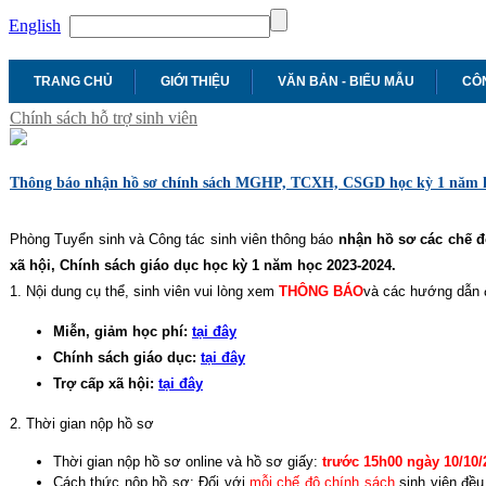
English
TRANG CHỦ
GIỚI THIỆU
VĂN BẢN - BIỂU MẪU
CÔN
Chính sách hỗ trợ sinh viên
Thông báo nhận hồ sơ chính sách MGHP, TCXH, CSGD học kỳ 1 năm h
Phòng Tuyển sinh và Công tác sinh viên thông báo
nhận hồ sơ các
chế đ
xã hội, Chính sách giáo dục học kỳ 1 năm học 2023-2024.
1. Nội dung cụ thể, sinh viên vui lòng xem
THÔNG BÁO
và các hướng dẫn đ
Miễn, giảm học phí:
tại đây
Chính sách giáo dục:
tại đây
Trợ cấp xã hội:
tại đây
2. Thời gian nộp hồ sơ
Thời gian nộp hồ sơ online và hồ sơ giấy:
trước 15h00 ngày 10/10/
Cách thức nộp hồ sơ:
Đối với
mỗi chế độ chính sách
sinh viên đề