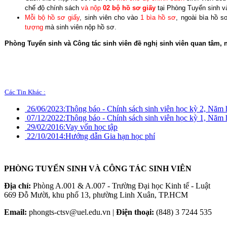
chế độ chính sách
và nộp
02 bộ hồ sơ
giấy
tại Phòng Tuyển sinh và
Mỗi bộ hồ sơ giấy
, sinh viên cho vào
1 bìa hồ sơ
, ngoài bìa hồ s
tượng
mà sinh viên nộp hồ sơ.
Phòng
Tuyển sinh và Công tác sinh viên đề nghị sinh viên quan tâm,
Các Tin Khác :
26/06/2023:
Thông báo - Chính sách sinh viên học kỳ 2, Năm
07/12/2022:
Thông báo - Chính sách sinh viên học kỳ 1, Năm 
29/02/2016:
Vay vốn học tập
22/10/2014:
Hướng dẫn Gia hạn học phí
PHÒNG TUYỂN SINH VÀ CÔNG TÁC SINH VIÊN
Địa chỉ:
Phòng A.001 & A.007 - Trường Đại học Kinh tế - Luật
669 Đỗ Mười, khu phố 13, phường Linh Xuân, TP.HCM
Email:
phongts-ctsv@uel.edu.vn |
Điện thoại:
(848) 3 7244 535