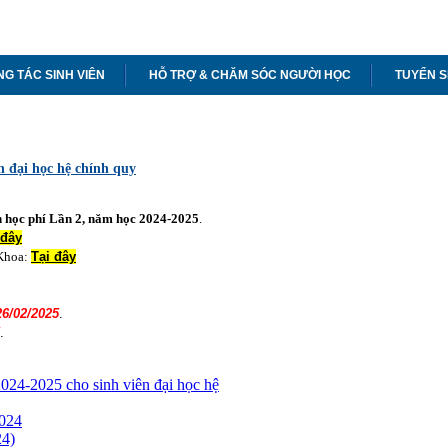
G TÁC SINH VIÊN
HỖ TRỢ & CHĂM SÓC NGƯỜI HỌC
TUYỂN S
n đại học hệ chính quy
n học phí Lần 2, năm học 2024-2025
.
 đây
 Khoa:
Tại đây
26/02/2025
.
.
024-2025 cho sinh viên đại học hệ
2024
24)