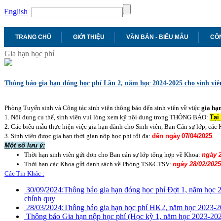
English
TRANG CHỦ
GIỚI THIỆU
VĂN BẢN - BIỂU MẪU
CÔN
Gia hạn học phí
Thông báo gia hạn đóng học phí Lần 2, năm học 2024-2025 cho sinh viê
Phòng Tuyển sinh và Công tác sinh viên thông báo đến sinh viên về việc
gia hạ
1. Nội dung cụ thể, sinh viên vui lòng xem kỹ nội dung trong THÔNG BÁO:
Tại
2. Các biểu mẫu thực hiện việc gia hạn dành cho Sinh viên, Ban Cán sự lớp, các
3. Sinh viên được gia hạn thời gian nộp học phí tối đa:
đến ngày
07/04/2025
.
Một số lưu ý:
Thời hạn sinh viên gửi đơn cho Ban cán sự lớp tổng hợp về Khoa:
ngày
Thời hạn các Khoa gửi danh sách về Phòng TS&CTSV:
ngày 28/02/2025
Các Tin Khác :
30/09/2024:
Thông báo gia hạn đóng học phí Đợt 1, năm học 2
chính quy
28/03/2024:
Thông báo gia hạn học phí HK2, năm học 2023-
Thông báo Gia hạn nộp học phí (Học kỳ 1, năm học 2023-20