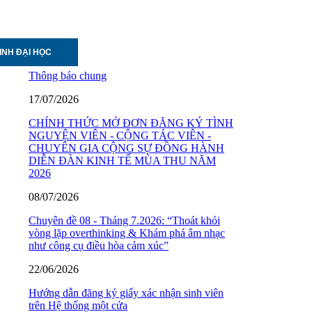
INH ĐẠI HỌC
Thông báo chung
17/07/2026
CHÍNH THỨC MỞ ĐƠN ĐĂNG KÝ TÌNH
NGUYỆN VIÊN - CỘNG TÁC VIÊN -
CHUYÊN GIA CỘNG SỰ ĐỒNG HÀNH
DIỄN ĐÀN KINH TẾ MÙA THU NĂM
2026
08/07/2026
Chuyên đề 08 - Tháng 7.2026: “Thoát khỏi
vòng lặp overthinking & Khám phá âm nhạc
như công cụ điều hòa cảm xúc”
22/06/2026
Hướng dẫn đăng ký giấy xác nhận sinh viên
trên Hệ thống một cửa