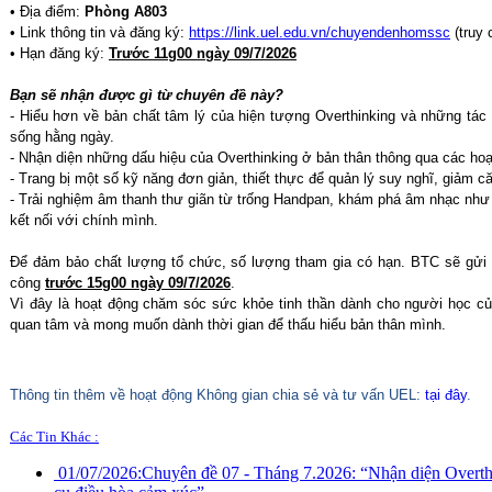
• Địa điểm:
Phòng A803
• Link thông tin và đăng ký:
https://link.uel.edu.vn/chuyendenhomssc
(truy 
• Hạn đăng ký:
Trước 11g00 ngày 09/7/2026
Bạn sẽ nhận được gì từ chuyên đề này?
- Hiểu hơn về bản chất tâm lý của hiện tượng Overthinking và những tác
sống hằng ngày.
- Nhận diện những dấu hiệu của Overthinking ở bản thân thông qua các hoạ
- Trang bị một số kỹ năng đơn giản, thiết thực để quản lý suy nghĩ, giảm 
- Trải nghiệm âm thanh thư giãn từ trống Handpan, khám phá âm nhạc như
kết nối với chính mình.
Để đảm bảo chất lượng tổ chức, số lượng tham gia có hạn. BTC sẽ gửi 
công
trước 15g00 ngày 09/7/2026
.
Vì đây là hoạt động chăm sóc sức khỏe tinh thần dành cho người học c
quan tâm và mong muốn dành thời gian để thấu hiểu bản thân mình.
Thông tin thêm về hoạt động Không gian chia sẻ và tư vấn UEL:
tại đây
.
Các Tin Khác :
01/07/2026:
Chuyên đề 07 - Tháng 7.2026: “Nhận diện Overt