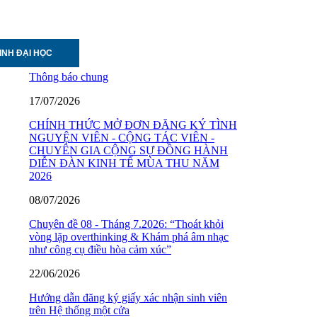
INH ĐẠI HỌC
Thông báo chung
17/07/2026
CHÍNH THỨC MỞ ĐƠN ĐĂNG KÝ TÌNH
NGUYỆN VIÊN - CỘNG TÁC VIÊN -
CHUYÊN GIA CỘNG SỰ ĐỒNG HÀNH
DIỄN ĐÀN KINH TẾ MÙA THU NĂM
2026
08/07/2026
Chuyên đề 08 - Tháng 7.2026: “Thoát khỏi
vòng lặp overthinking & Khám phá âm nhạc
như công cụ điều hòa cảm xúc”
22/06/2026
Hướng dẫn đăng ký giấy xác nhận sinh viên
trên Hệ thống một cửa