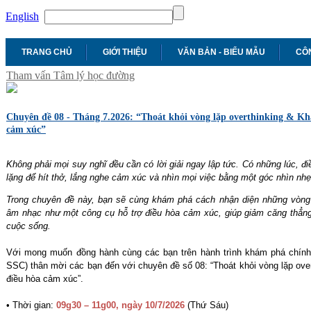
English
TRANG CHỦ
GIỚI THIỆU
VĂN BẢN - BIỂU MẪU
CÔN
Tham vấn Tâm lý học đường
Chuyên đề 08 - Tháng 7.2026: “Thoát khỏi vòng lặp overthinking & K
cảm xúc”
Không phải mọi suy nghĩ đều cần có lời giải ngay lập tức. Có những lúc, đ
lặng để hít thở, lắng nghe cảm xúc và nhìn mọi việc bằng một góc nhìn nh
Trong chuyên đề này, bạn sẽ cùng khám phá cách nhận diện những vòng lặ
âm nhạc như một công cụ hỗ trợ điều hòa cảm xúc, giúp giảm căng thẳng
cuộc sống.
Với mong muốn đồng hành cùng các bạn trên hành trình khám phá chính
SSC) thân mời các bạn đến với chuyên đề số 08: “Thoát khỏi vòng lặp ov
điều hòa cảm xúc”.
• Thời gian:
09g30 – 11g00, ngày 10/7/2026
(Thứ Sáu)