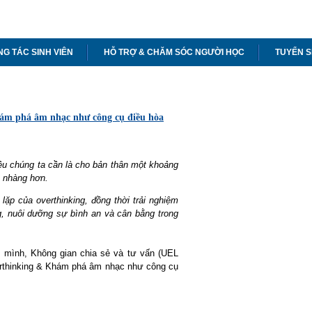
G TÁC SINH VIÊN
HỖ TRỢ & CHĂM SÓC NGƯỜI HỌC
TUYỂN S
hám phá âm nhạc như công cụ điều hòa
iều chúng ta cần là cho bản thân một khoảng
ẹ nhàng hơn.
p của overthinking, đồng thời trải nghiệm
, nuôi dưỡng sự bình an và cân bằng trong
 mình, Không gian chia sẻ và tư vấn (UEL
erthinking & Khám phá âm nhạc như công cụ