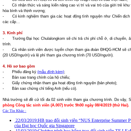
-
Có nhận thức và sáng kiến nâng cao vị trí và vai trò của giới trẻ 
hòa bình và thịnh vượng;
-
Có kinh nghiệm tham gia các hoạt động tình nguyện như Chiến dịch
các cấp…
3. Kinh phí
-
Trường Đại học Chulalongkorn sẽ chi trả chi phí chỗ ở, di chuyển, 
trình.
-
Cá nhân sinh viên được tuyển chọn tham gia đoàn ĐHQG-HCM sẽ chi 
(20 USD/người) và lệ phí tham gia chương trình (70 USD/người).
4. Hồ sơ bao gồm
-
Phiếu đăng ký
(mẫu đính kèm)
;
-
Bản sao trang chính của hộ chiếu;
-
Giấy chứng nhận tham gia hoạt động tình nguyện (bản photo);
-
Bản sao chứng chỉ tiếng Anh (nếu có).
Nhà trường sẽ đề cử tối đa 02 sinh viên tham gia chương trình. Do vậy, S
phòng Công tác sinh viên (A.007) trước 9h00 ngày 08/4/2019 (thứ Hai).
Các Tin Khác :
22/03/2019:
HB trao đổi sinh viên “NUS Enterprise Summer P
của Đại học Quốc gia Singapore
15/03/2019:
Chương trình học bổng trao đổi sinh viên TF