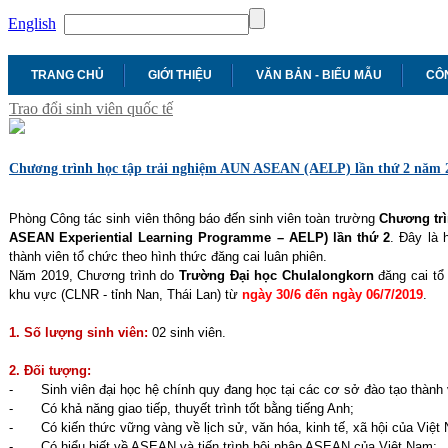
English
TRANG CHỦ
GIỚI THIỆU
VĂN BẢN - BIỂU MẪU
CÔN
Trao đổi sinh viên quốc tế
Chương trình học tập trải nghiệm AUN ASEAN (AELP) lần thứ 2 năm 2
Phòng Công tác sinh viên thông báo đến sinh viên toàn trường
Chương tr
ASEAN Experiential Learning Programme – AELP) lần thứ 2
. Đây là 
thành viên tổ chức theo hình thức đăng cai luân phiên.
Năm 2019, Chương trình do
Trường Đại học Chulalongkorn
đăng cai tổ
khu vực (CLNR - tỉnh Nan, Thái Lan) từ
ngày 30/6 đến ngày 06/7/2019
.
1. Số lượng sinh viên:
02 sinh viên.
2. Đối tượng:
-
Sinh viên đại học hệ chính quy đang học tại các cơ sở đào tạo thàn
-
Có khả năng giao tiếp, thuyết trình tốt bằng tiếng Anh;
-
Có kiến thức vững vàng về lịch sử, văn hóa, kinh tế, xã hội của Việt
-
Có hiểu biết về ASEAN và tiến trình hội nhập ASEAN của Việt Nam;