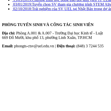
03/01/2019:
Tuyển chọn SV tham gia chương trình STEM Aliv
02/10/2018:
Trải nghiệm của SV UEL tại Nhật Bản trong dự 
PHÒNG TUYỂN SINH VÀ CÔNG TÁC SINH VIÊN
Địa chỉ:
Phòng A.001 & A.007 - Trường Đại học Kinh tế - Luật
669 Đỗ Mười, khu phố 13, phường Linh Xuân, TP.HCM
Email:
phongts-ctsv@uel.edu.vn |
Điện thoại:
(848) 3 7244 535