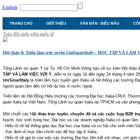
English
TRANG CHỦ
GIỚI THIỆU
VĂN BẢN - BIỂU MẪU
CÔN
Trao đổi sinh viên quốc tế
Hội thảo & Triển lãm trực tuyến UniSmartItaly - HỌC TẬP VÀ LÀM
Tổng Lãnh sự quán Ý tại Tp. Hồ Chí Minh thông báo về sự kiện Hội thảo &
TẬP VÀ LÀM VIỆC VỚI Ý
, diễn ra từ ngày 16 đến ngày 24 tháng 4 năm 20
UniSmartItaly
là triển lãm trực tuyến giới thiệu về hệ thống các trường Đ
người quan tâm đến cơ hội du học ở nước ngoài.
Triển lãm do Hội Đồng Hiệu trưởng các trường Đại học Italia-CRUI, Thương
quán Italia tại Việt Nam, Tổng Lãnh sự quán Italia tại TPHCM và văn phòng 
Một chuỗi các H
ội thảo trực tuyến, chuyên đề và các cuộc họp B2B tr
huynh, học sinh trung học, Đại học và các doanh nghiệp Italia có quan tâm 
- Hiểu rõ về hệ thống giáo dục Đại học của Italia và cơ hội cho sinh viên V
- Xác định rõ mục tiêu chính xác để học tập ở Italia;
- Hiểu rõ về giá trị của việc các trường Đại học liên kết với nhau, với giớ