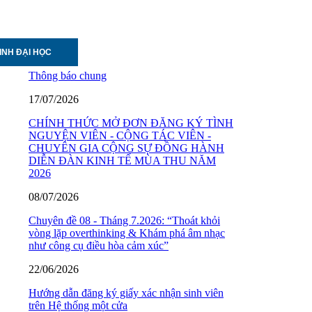
INH ĐẠI HỌC
Thông báo chung
17/07/2026
CHÍNH THỨC MỞ ĐƠN ĐĂNG KÝ TÌNH
NGUYỆN VIÊN - CỘNG TÁC VIÊN -
CHUYÊN GIA CỘNG SỰ ĐỒNG HÀNH
DIỄN ĐÀN KINH TẾ MÙA THU NĂM
2026
08/07/2026
Chuyên đề 08 - Tháng 7.2026: “Thoát khỏi
vòng lặp overthinking & Khám phá âm nhạc
như công cụ điều hòa cảm xúc”
22/06/2026
Hướng dẫn đăng ký giấy xác nhận sinh viên
trên Hệ thống một cửa