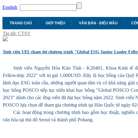
English
TRANG CHỦ
GIỚI THIỆU
VĂN BẢN - BIỂU MẪU
CÔN
Tin tức CTSV
Sinh viên UEL tham dự chương trình "Global ESG Junior Leader Fell
Sinh viên Nguyễn Hòa Kim Thái - K20401, Khoa Kinh tế đ
Fellowship 2022" với trị giá 1.000USD. Đây là học bổng của Quỹ
lãnh đạo ESG toàn cầu, những người quan tâm và có khả năng giải 
học bổng POSCO tiếp tục triển khai học bổng "Global POSCO Corpo
2023" dành cho các ứng viên đã đạt học bổng năm 2022. Sinh viên
POSCO lựa chọn để tham gia chương trình tại Hàn Quốc từ ngày 02/
Các hoạt động trong chương trình bao gồm học thuật, nghiên cứ
văn hóa tại thủ đô Seoul và thành phố Pohang.