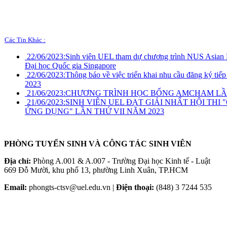
Các Tin Khác :
22/06/2023:
Sinh viên UEL tham dự chương trình NUS Asian 
Đại học Quốc gia Singapore
22/06/2023:
Thông báo về việc triển khai nhu cầu đăng ký tiếp
2023
21/06/2023:
CHƯƠNG TRÌNH HỌC BỔNG AMCHAM LẦN 
21/06/2023:
SINH VIÊN UEL ĐẠT GIẢI NHẤT HỘI THI
ỨNG DỤNG" LẦN THỨ VII NĂM 2023
PHÒNG TUYỂN SINH VÀ CÔNG TÁC SINH VIÊN
Địa chỉ:
Phòng A.001 & A.007 - Trường Đại học Kinh tế - Luật
669 Đỗ Mười, khu phố 13, phường Linh Xuân, TP.HCM
Email:
phongts-ctsv@uel.edu.vn |
Điện thoại:
(848) 3 7244 535