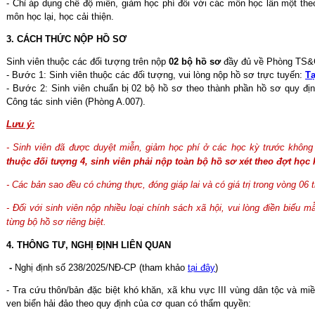
- Chỉ áp dụng chế độ miễn, giảm học phí đối với các môn học lần một th
môn học lại, học cải thiện.
3. CÁCH THỨC NỘP HỒ SƠ
Sinh viên thuộc các đối tượng trên nộp
02 bộ hồ sơ
đầy đủ về Phòng TS&CT
- Bước 1: Sinh viên thuộc các đối tượng, vui lòng nộp hồ sơ trực tuyến:
Tạ
- Bước 2: Sinh viên chuẩn bị 02 bộ hồ sơ theo thành phần hồ sơ quy địn
Công tác sinh viên (Phòng A.007).
Lưu ý:
- Sinh viên đã được duyệt miễn, giảm học phí ở các học kỳ trước không 
thuộc đối tượng 4, sinh viên phải nộp toàn bộ hồ sơ xét theo đợt học 
- Các bản sao đều có chứng thực, đóng giáp lai và có giá trị trong vòng 06
- Đối với sinh viên nộp nhiều loại chính sách xã hội, vui lòng điền biểu 
từng bộ hồ sơ riêng biệt.
4. THÔNG TƯ, NGHỊ ĐỊNH LIÊN QUAN
-
Nghị định số 238/2025/NĐ-CP (tham khảo
tại đây
)
- Tra cứu thôn/bản đặc biệt khó khăn, xã khu vực III vùng dân tộc và miề
ven biển hải đảo theo quy định của cơ quan có thẩm quyền: