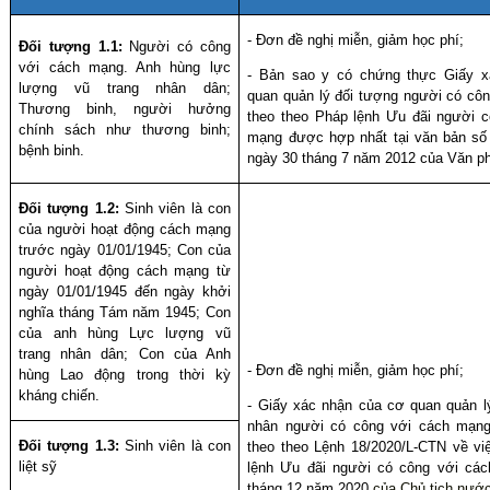
- Đơn đề nghị miễn, giảm học phí;
Đối tượng 1.1:
Người có công
với cách mạng. Anh hùng lực
-
Bản sao y có chứng thực
Giấy x
lượng vũ trang nhân dân;
quan quản lý đối tượng người có cô
Thương binh, người hưởng
theo theo Pháp lệnh Ưu đãi người c
chính sách như thương binh;
mạng được hợp nhất tại văn bản 
bệnh binh.
ngày 30 tháng 7 năm 2012 của Văn p
Đối tượng 1.2:
Sinh viên là c
on
của người hoạt động cách mạng
trước ngày 01/01/1945; Con của
người hoạt động cách mạng từ
ngày 01/01/1945 đến ngày khởi
nghĩa tháng Tám năm 1945; Con
của anh hùng Lực lượng vũ
trang nhân dân; Con của Anh
- Đơn đề nghị miễn, giảm học phí;
hùng Lao động trong thời kỳ
kháng chiến.
- Giấy xác nhận của cơ quan quản l
nh
ân người có côn
g với cách mạn
Đối tượng 1.3:
Sinh viên là con
theo theo Lệnh 18/2020/L-CTN về vi
liệt sỹ
lệnh Ưu đãi người có công với cá
tháng 12 năm 2020
của Chủ tịch nướ