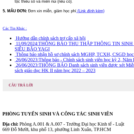
tộc thiểu số và miền núi (nếu có).
5. MẪU ĐƠN:
Đơn xin miễn, giảm học phí
 (Link đính kèm)
Các Tin Khác :
Hướng dẫn chính sách trợ cấp xã hội
11/09/2024:
THÔNG BÁO THU THẬP THÔNG TIN SINH
SIÊU BÃO YAGI
Thông báo nhận hồ sơ chính sách MGHP, TCXH, CSGD học 
26/06/2023:
Thông báo - Chính sách sinh viên học kỳ 2, Năm
26/06/2023:
THÔNG BÁO Danh sách sinh viên được xét Miễn, 
sách giáo dục HK II năm học 2022 – 2023
CÂU TRẢ LỜI
PHÒNG TUYỂN SINH VÀ CÔNG TÁC SINH VIÊN
Địa chỉ:
Phòng A.001 & A.007 - Trường Đại học Kinh tế - Luật
669 Đỗ Mười, khu phố 13, phường Linh Xuân, TP.HCM