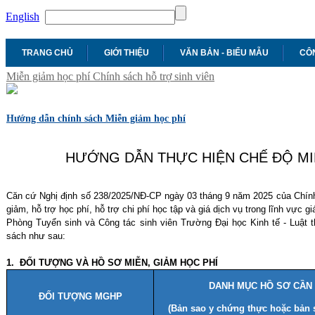
English
TRANG CHỦ
GIỚI THIỆU
VĂN BẢN - BIỂU MẪU
CÔN
Miễn giảm học phí
Chính sách hỗ trợ sinh viên
Hướng dẫn chính sách Miễn giảm học phí
HƯỚNG DẪN THỰC HIỆN CHẾ ĐỘ MI
Căn cứ Nghị định số 238/2025/NĐ-CP ngày 03 tháng 9 năm 2025 của Chính 
giảm, hỗ trợ học phí, hỗ trợ chi phí học tập và giá dịch vụ trong lĩnh vực gi
Phòng Tuyển sinh và Công tác sinh viên Trường Đại học Kinh tế - Luật 
sách như sau:
1. ĐỐI TƯỢNG VÀ HỒ SƠ MIỄN, GIẢM HỌC PHÍ
DANH MỤC HỒ SƠ CẦN
ĐỐI TƯỢNG MGHP
(Bản sao y chứng thực hoặc bản 