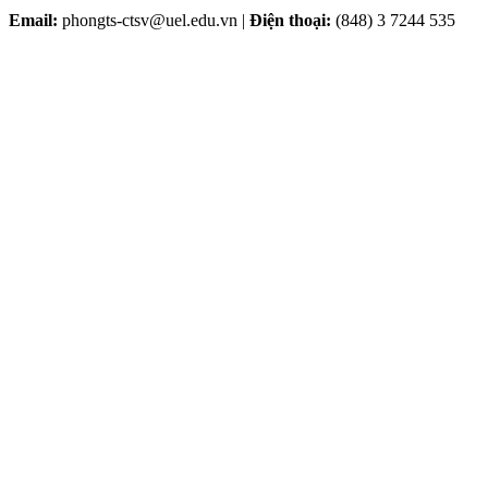
Email:
phongts-ctsv@uel.edu.vn |
Điện thoại:
(848) 3 7244 535