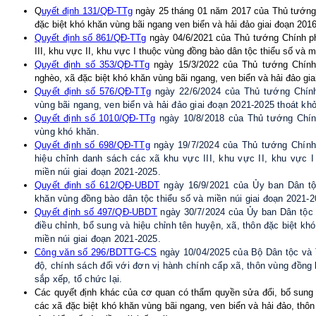
Q
uyết định 131/QĐ-TTg
ngày 25 tháng 01 năm 2017 của Thủ tướng 
đặc biệt khó khăn vùng bãi ngang ven biển và hải đảo giai đoạn 201
Quyết định số 861/QĐ-TTg
ngày 04/6/2021 của Thủ tướng Chính p
III, khu vực II, khu vực I thuộc vùng đồng bào dân tộc thiểu số và m
Quyết định số 353/QĐ-TTg
ngày 15/3/2022 của Thủ tướng Chính
nghèo, xã đặc biệt khó khăn vùng bãi ngang, ven biển và hải đảo gi
Quyết định số 576/QĐ-TTg
ngày 22/6/2024 của Thủ tướng Chính
vùng bãi ngang, ven biển và hải đảo giai đoạn 2021-2025 thoát khỏi
Quyết định số 1010/QĐ-TTg
ngày 10/8/2018 của Thủ tướng Chín
vùng khó khăn.
Quyết định số 698/QĐ-TTg
ngày 19/7/2024 của Thủ tướng Chính 
hiệu chỉnh danh sách các xã khu vực III, khu vực II, khu vực I
miền núi giai đoạn 2021-2025.
Quyết định số 612/QĐ-
UBDT
ngày 16/9/2021 của Ủy ban Dân tộ
khăn vùng
đồng bào dân tộc thiểu số và miền núi
giai đoạn 2021-2
Quyết định số 497/QĐ-
UBDT
ngày 30/7/2024 của Ủy ban Dân tộc (
điều chỉnh, bổ sung và hiệu chỉnh tên huyện, xã, thôn đặc biệt kh
miền núi giai đoạn 2021-2025.
Công văn số 296/
BDTTG-CS
ngày 10/04/2025 của Bộ Dân tộc và 
độ, chính sách đối với đơn vị hành chính cấp xã, thôn vùng đồng
sắp xếp, tổ chức lại.
Các quyết định khác của cơ quan có thẩm quyền sửa đổi, bổ sung
các xã đặc biệt khó khăn vùng bãi ngang, ven biển và hải đảo, thôn