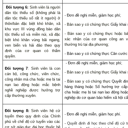
Đối tượng 6:
Sinh viên là người
dân tộc thiểu số (không phải là
- Đơn đề nghị miễn, giảm học phí;
dân tộc thiểu số rất ít người) ở
thôn/bản đặc biệt khó khăn, xã
-
Bản sao y có chứng thực
Giấy khai 
khu vực III vùng đồng bào dân
-
Bản sao y có chứng thực
hoặc bả
tộc thiểu số và miền núi, xã đặc
xác nhận của cơ quan công an v
biệt khó khăn vùng bãi ngang,
thường trú tại địa phương;
ven biển và hải đảo theo quy
định của cơ quan có thẩm
- Bản sao y có chứng thực Căn cước
quyền.
- Đơn đề nghị miễn, giảm học phí;
Đối tượng 7
:
Sinh viên là con
-
Bản sao y có chứng thực
Giấy khai 
cán bộ, công chức, viên chức,
công nhân mà cha hoặc mẹ bị tai
-
Bản sao y có chứng thực
Quyết địn
nạn lao động hoặc mắc bệnh
hàng tháng hoặc Sổ hưởng trợ cấp
nghề nghiệp được hưởng trợ
cha hoặc mẹ bị tai nạn lao động ho
cấp thường xuyên.
nghiệp do cơ quan bảo hiểm xã hội cấ
Đối tượng 8:
Sinh viên hệ cử
- Đơn đề nghị miễn, giảm học phí
.
tuyển theo quy định của Chính
phủ về chế độ cử tuyển vào các
-
Quyết định đi học theo chế độ cử 
cơ sở giáo dục đại học thuộc hệ