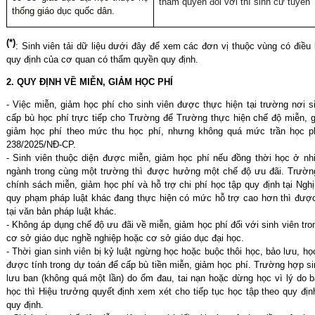
thẩm quyền đối với thí sinh cử tuyển
thống giáo dục quốc dân.
(*)
: Sinh viên tải dữ liệu dưới đây
để xem các đơn vị thuộc
vùng có điều 
quy định của cơ quan có thẩm quyền
quy định.
2. QUY ĐỊNH VỀ MIỄN, GIẢM HỌC PHÍ
- Việc miễn, giảm học phí cho sinh viên được thực hiện tại trường nơi 
cấp bù học phí trực tiếp cho Trường để Trường thực hiện chế độ miễn, 
giảm học phí theo mức thu học phí, nhưng không quá mức trần học ph
238/2025/NĐ-CP.
- Sinh viên thuộc diện được miễn, giảm học phí nếu đồng thời học ở nh
ngành trong cùng một trường thì được hưởng một chế độ ưu đãi.
Trườn
chính sách miễn, giảm học phí và hỗ trợ chi phí học tập quy định tại Ng
quy phạm pháp luật khác đang thực hiện có mức hỗ trợ cao hơn thì đượ
tại văn bản pháp luật khác.
- Không áp dụng chế độ ưu đãi về miễn, giảm học phí đối với sinh viên tr
cơ sở giáo dục nghề nghiệp hoặc cơ sở giáo dục đại học.
- Thời gian sinh viên bị kỷ luật ngừng học hoặc buộc thôi học, bảo lưu, họ
được tính trong dự toán để cấp bù tiền miễn, giảm học phí. Trường hợp sin
lưu ban (không quá một lần) do ốm đau, tai nạn hoặc dừng học vì lý do b
học thì Hiệu trưởng quyết định xem xét cho tiếp tục học tập theo quy địn
quy định.