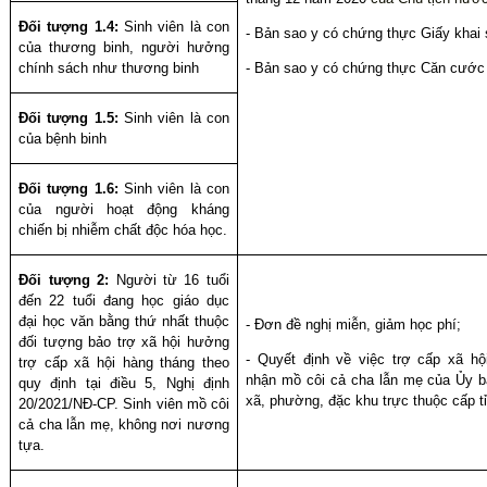
Đối tượng 1.4:
Sinh viên là con
-
Bản sao y có chứng thực G
iấy khai 
của thương binh, người hưởng
chính sách như thương binh
- Bản sao y có chứng thực Căn cước
Đối tượng 1.5:
Sinh viên là con
của bệnh binh
Đối tượng 1.6:
Sinh viên là con
của người hoạt động kháng
chiến bị nhiễm chất độc hóa học.
Đối tượng 2:
Người từ 16 tuổi
đến 22 tuổi đang học giáo dục
đại học văn bằng thứ nhất thuộc
- Đơn đề nghị miễn, giảm học phí;
đối tượng bảo trợ xã hội hưởng
- Quyết định về việc trợ cấp xã hộ
trợ cấp xã hội hàng tháng theo
nhận mồ côi cả cha lẫn mẹ của Ủy b
quy định tại điều 5, Nghị định
xã, phường, đặc khu trực thuộc cấp t
20/2021/NĐ-CP. Sinh viên mồ côi
cả cha lẫn mẹ, không nơi nương
tựa.