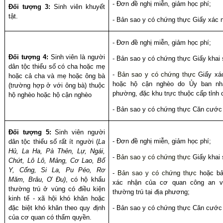
- Đơn đề nghị miễn, giảm học phí;
Đối tượng 3:
Sinh viên khuyết
tật.
-
Bản sao y có chứng thực
Giấy xác n
- Đơn đề nghị miễn, giảm học phí;
Đối tượng 4:
Sinh viên là người
-
Bản sao y có chứng thực
Giấy khai 
dân tộc thiểu số có cha hoặc mẹ
-
Bản sao y có chứng thực
Giấy xá
hoặc cả cha và mẹ hoặc ông bà
hoặc hộ cận nghèo do Ủy ban nh
(trường hợp ở với ông bà) thuộc
phường, đặc khu trực thuộc cấp tỉnh 
hộ nghèo hoặc hộ cận nghèo
- Bản sao y có chứng thực Căn cước
Đối tượng 5:
Sinh viên người
- Đơn đề nghị miễn, giảm học phí;
dân tộc thiểu số rất ít người (
La
Hủ, La Ha, Pà Thẻn, Lự, Ngái,
-
Bản sao y có chứng thực
Giấy khai 
Chứt, Lô Lô, Mảng, Cơ Lao, Bố
Y, Cống, Si La, Pu Péo, Rơ
-
Bản sao y có chứng thực
hoặc bả
Măm, Brâu, Ơ Đu)
,
có hộ khẩu
xác nhận của cơ quan công an v
thường trú
ở vùng có điều kiện
thường trú tại địa phương;
kinh tế - xã hội khó khăn hoặc
đặc biệt khó khăn theo quy định
- Bản sao y có chứng thực Căn cước
của cơ quan có thẩm quyền.