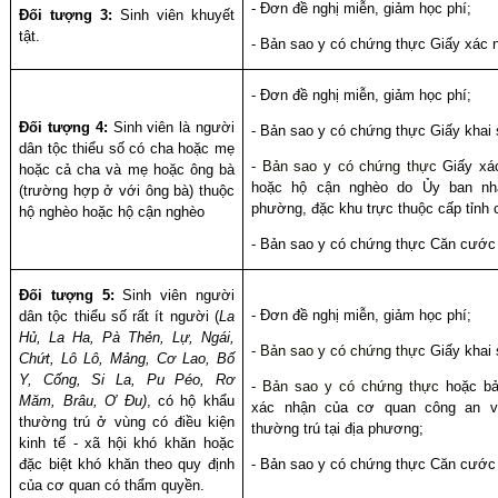
- Đơn đề nghị miễn, giảm học phí;
Đối tượng 3:
Sinh viên khuyết
tật.
-
Bản sao y có chứng thực
Giấy xác n
- Đơn đề nghị miễn, giảm học phí;
Đối tượng 4:
Sinh viên là người
-
Bản sao y có chứng thực
Giấy khai 
dân tộc thiểu số có cha hoặc mẹ
-
Bản sao y có chứng thực
Giấy xá
hoặc cả cha và mẹ hoặc ông bà
hoặc hộ cận nghèo do Ủy ban nh
(trường hợp ở với ông bà) thuộc
phường, đặc khu trực thuộc cấp tỉnh 
hộ nghèo hoặc hộ cận nghèo
- Bản sao y có chứng thực Căn cước
Đối tượng 5:
Sinh viên người
- Đơn đề nghị miễn, giảm học phí;
dân tộc thiểu số rất ít người (
La
Hủ, La Ha, Pà Thẻn, Lự, Ngái,
-
Bản sao y có chứng thực
Giấy khai 
Chứt, Lô Lô, Mảng, Cơ Lao, Bố
Y, Cống, Si La, Pu Péo, Rơ
-
Bản sao y có chứng thực
hoặc bả
Măm, Brâu, Ơ Đu)
,
có hộ khẩu
xác nhận của cơ quan công an v
thường trú
ở vùng có điều kiện
thường trú tại địa phương;
kinh tế - xã hội khó khăn hoặc
đặc biệt khó khăn theo quy định
- Bản sao y có chứng thực Căn cước
của cơ quan có thẩm quyền.