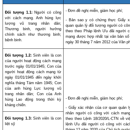
- Đơn đề nghị miễn, giảm học phí;
Đối tượng 1.1:
Người có công
với cách mạng. Anh hùng lực
-
Bản sao y có chứng thực
Giấy x
lượng vũ trang nhân dân;
quan quản lý đối tượng người có cô
Thương binh, người hưởng
theo theo Pháp lệnh Ưu đãi người c
chính sách như thương binh;
mạng được hợp nhất tại văn bản 
bệnh binh.
ngày 30 tháng 7 năm 2012 của Văn p
Đối tượng 1.2:
Sinh viên là c
on
của người hoạt động cách mạng
trước ngày 01/01/1945; Con của
người hoạt động cách mạng từ
ngày 01/01/1945 đến ngày khởi
nghĩa tháng Tám năm 1945; Con
của anh hùng Lực lượng vũ
trang nhân dân; Con của Anh
- Đơn đề nghị miễn, giảm học phí;
hùng Lao động trong thời kỳ
kháng chiến.
- Giấy xác nhận của cơ quan quản l
nh
ân người có côn
g với cách mạn
Đối tượng 1.3:
Sinh viên là con
theo theo Lệnh 18/2020/L-CTN về vi
liệt sỹ
lệnh Ưu đãi người có công với cá
tháng 12 năm 2020
của Chủ tịch nướ