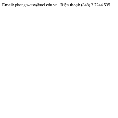
Email:
phongts-ctsv@uel.edu.vn |
Điện thoại:
(848) 3 7244 535