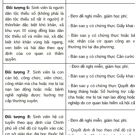
Đối tượng 6:
Sinh viên là người
dân tộc thiểu số (không phải là
- Đơn đề nghị miễn, giảm học phí;
dân tộc thiểu số rất ít người) ở
thôn/bản đặc biệt khó khăn, xã
-
Bản sao y có chứng thực
Giấy khai 
khu vực III vùng đồng bào dân
-
Bản sao y có chứng thực
hoặc bả
tộc thiểu số và miền núi, xã đặc
xác nhận của cơ quan công an v
biệt khó khăn vùng bãi ngang,
thường trú tại địa phương;
ven biển và hải đảo theo quy
định của cơ quan có thẩm
- Bản sao y có chứng thực Căn cước
quyền.
- Đơn đề nghị miễn, giảm học phí;
Đối tượng 7
:
Sinh viên là con
-
Bản sao y có chứng thực
Giấy khai 
cán bộ, công chức, viên chức,
công nhân mà cha hoặc mẹ bị tai
-
Bản sao y có chứng thực
Quyết địn
nạn lao động hoặc mắc bệnh
hàng tháng hoặc Sổ hưởng trợ cấp
nghề nghiệp được hưởng trợ
cha hoặc mẹ bị tai nạn lao động ho
cấp thường xuyên.
nghiệp do cơ quan bảo hiểm xã hội cấ
Đối tượng 8:
Sinh viên hệ cử
- Đơn đề nghị miễn, giảm học phí
.
tuyển theo quy định của Chính
phủ về chế độ cử tuyển vào các
-
Quyết định đi học theo chế độ cử 
cơ sở giáo dục đại học thuộc hệ