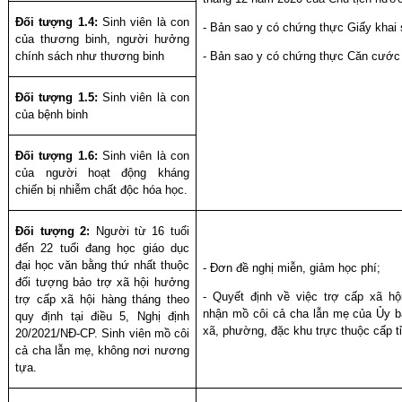
Đối tượng 1.4:
Sinh viên là con
-
Bản sao y có chứng thực G
iấy khai 
của thương binh, người hưởng
chính sách như thương binh
- Bản sao y có chứng thực Căn cước
Đối tượng 1.5:
Sinh viên là con
của bệnh binh
Đối tượng 1.6:
Sinh viên là con
của người hoạt động kháng
chiến bị nhiễm chất độc hóa học.
Đối tượng 2:
Người từ 16 tuổi
đến 22 tuổi đang học giáo dục
đại học văn bằng thứ nhất thuộc
- Đơn đề nghị miễn, giảm học phí;
đối tượng bảo trợ xã hội hưởng
- Quyết định về việc trợ cấp xã hộ
trợ cấp xã hội hàng tháng theo
nhận mồ côi cả cha lẫn mẹ của Ủy b
quy định tại điều 5, Nghị định
xã, phường, đặc khu trực thuộc cấp t
20/2021/NĐ-CP. Sinh viên mồ côi
cả cha lẫn mẹ, không nơi nương
tựa.