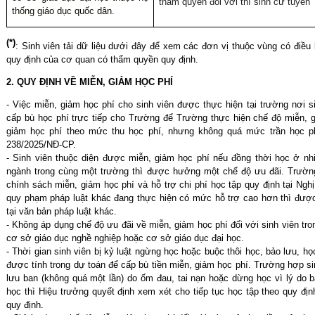
thẩm quyền đối với thí sinh cử tuyển
thống giáo dục quốc dân.
(*)
: Sinh viên tải dữ liệu dưới đây
để xem các đơn vị thuộc
vùng có điều 
quy định của cơ quan có thẩm quyền
quy định.
2. QUY ĐỊNH VỀ MIỄN, GIẢM HỌC PHÍ
- Việc miễn, giảm học phí cho sinh viên được thực hiện tại trường nơi 
cấp bù học phí trực tiếp cho Trường để Trường thực hiện chế độ miễn, 
giảm học phí theo mức thu học phí, nhưng không quá mức trần học ph
238/2025/NĐ-CP.
- Sinh viên thuộc diện được miễn, giảm học phí nếu đồng thời học ở nh
ngành trong cùng một trường thì được hưởng một chế độ ưu đãi.
Trườn
chính sách miễn, giảm học phí và hỗ trợ chi phí học tập quy định tại Ng
quy phạm pháp luật khác đang thực hiện có mức hỗ trợ cao hơn thì đượ
tại văn bản pháp luật khác.
- Không áp dụng chế độ ưu đãi về miễn, giảm học phí đối với sinh viên tr
cơ sở giáo dục nghề nghiệp hoặc cơ sở giáo dục đại học.
- Thời gian sinh viên bị kỷ luật ngừng học hoặc buộc thôi học, bảo lưu, họ
được tính trong dự toán để cấp bù tiền miễn, giảm học phí. Trường hợp sin
lưu ban (không quá một lần) do ốm đau, tai nạn hoặc dừng học vì lý do b
học thì Hiệu trưởng quyết định xem xét cho tiếp tục học tập theo quy địn
quy định.