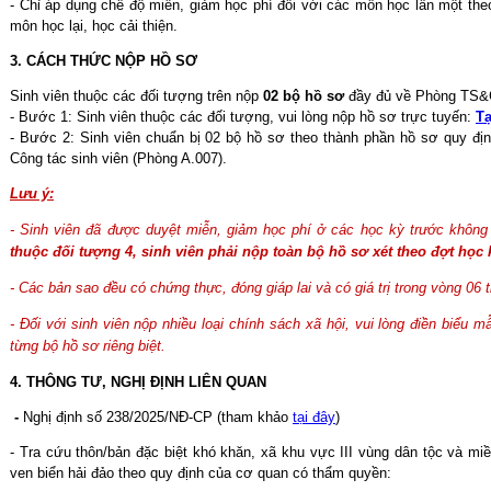
- Chỉ áp dụng chế độ miễn, giảm học phí đối với các môn học lần một th
môn học lại, học cải thiện.
3. CÁCH THỨC NỘP HỒ SƠ
Sinh viên thuộc các đối tượng trên nộp
02 bộ hồ sơ
đầy đủ về Phòng TS&CT
- Bước 1: Sinh viên thuộc các đối tượng, vui lòng nộp hồ sơ trực tuyến:
Tạ
- Bước 2: Sinh viên chuẩn bị 02 bộ hồ sơ theo thành phần hồ sơ quy địn
Công tác sinh viên (Phòng A.007).
Lưu ý:
- Sinh viên đã được duyệt miễn, giảm học phí ở các học kỳ trước không 
thuộc đối tượng 4, sinh viên phải nộp toàn bộ hồ sơ xét theo đợt học 
- Các bản sao đều có chứng thực, đóng giáp lai và có giá trị trong vòng 06
- Đối với sinh viên nộp nhiều loại chính sách xã hội, vui lòng điền biểu 
từng bộ hồ sơ riêng biệt.
4. THÔNG TƯ, NGHỊ ĐỊNH LIÊN QUAN
-
Nghị định số 238/2025/NĐ-CP (tham khảo
tại đây
)
- Tra cứu thôn/bản đặc biệt khó khăn, xã khu vực III vùng dân tộc và miề
ven biển hải đảo theo quy định của cơ quan có thẩm quyền: