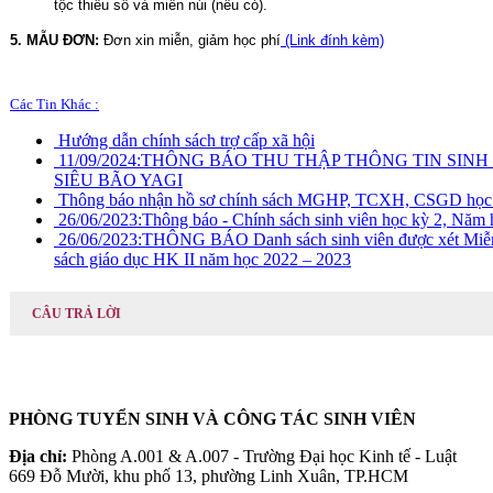
tộc thiểu số và miền núi (nếu có).
5. MẪU ĐƠN:
Đơn xin miễn, giảm học phí
 (Link đính kèm)
Các Tin Khác :
Hướng dẫn chính sách trợ cấp xã hội
11/09/2024:
THÔNG BÁO THU THẬP THÔNG TIN SINH
SIÊU BÃO YAGI
Thông báo nhận hồ sơ chính sách MGHP, TCXH, CSGD học 
26/06/2023:
Thông báo - Chính sách sinh viên học kỳ 2, Năm
26/06/2023:
THÔNG BÁO Danh sách sinh viên được xét Miễn, 
sách giáo dục HK II năm học 2022 – 2023
CÂU TRẢ LỜI
PHÒNG TUYỂN SINH VÀ CÔNG TÁC SINH VIÊN
Địa chỉ:
Phòng A.001 & A.007 - Trường Đại học Kinh tế - Luật
669 Đỗ Mười, khu phố 13, phường Linh Xuân, TP.HCM