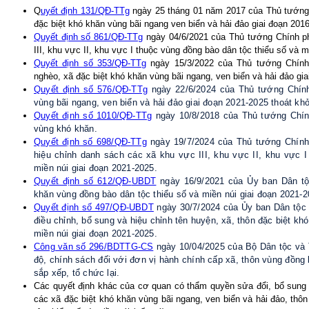
Q
uyết định 131/QĐ-TTg
ngày 25 tháng 01 năm 2017 của Thủ tướng 
đặc biệt khó khăn vùng bãi ngang ven biển và hải đảo giai đoạn 201
Quyết định số 861/QĐ-TTg
ngày 04/6/2021 của Thủ tướng Chính p
III, khu vực II, khu vực I thuộc vùng đồng bào dân tộc thiểu số và m
Quyết định số 353/QĐ-TTg
ngày 15/3/2022 của Thủ tướng Chính
nghèo, xã đặc biệt khó khăn vùng bãi ngang, ven biển và hải đảo gi
Quyết định số 576/QĐ-TTg
ngày 22/6/2024 của Thủ tướng Chính
vùng bãi ngang, ven biển và hải đảo giai đoạn 2021-2025 thoát khỏi
Quyết định số 1010/QĐ-TTg
ngày 10/8/2018 của Thủ tướng Chín
vùng khó khăn.
Quyết định số 698/QĐ-TTg
ngày 19/7/2024 của Thủ tướng Chính 
hiệu chỉnh danh sách các xã khu vực III, khu vực II, khu vực I
miền núi giai đoạn 2021-2025.
Quyết định số 612/QĐ-
UBDT
ngày 16/9/2021 của Ủy ban Dân tộ
khăn vùng
đồng bào dân tộc thiểu số và miền núi
giai đoạn 2021-2
Quyết định số 497/QĐ-
UBDT
ngày 30/7/2024 của Ủy ban Dân tộc (
điều chỉnh, bổ sung và hiệu chỉnh tên huyện, xã, thôn đặc biệt kh
miền núi giai đoạn 2021-2025.
Công văn số 296/
BDTTG-CS
ngày 10/04/2025 của Bộ Dân tộc và 
độ, chính sách đối với đơn vị hành chính cấp xã, thôn vùng đồng
sắp xếp, tổ chức lại.
Các quyết định khác của cơ quan có thẩm quyền sửa đổi, bổ sung
các xã đặc biệt khó khăn vùng bãi ngang, ven biển và hải đảo, thôn