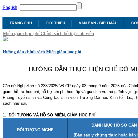
English
TRANG CHỦ
GIỚI THIỆU
VĂN BẢN - BIỂU MẪU
CÔN
Miễn giảm học phí
Chính sách hỗ trợ sinh viên
Hướng dẫn chính sách Miễn giảm học phí
HƯỚNG DẪN THỰC HIỆN CHẾ ĐỘ MI
Căn cứ Nghị định số 238/2025/NĐ-CP ngày 03 tháng 9 năm 2025 của Chính 
giảm, hỗ trợ học phí, hỗ trợ chi phí học tập và giá dịch vụ trong lĩnh vực gi
Phòng Tuyển sinh và Công tác sinh viên Trường Đại học Kinh tế - Luật 
sách như sau:
1. ĐỐI TƯỢNG VÀ HỒ SƠ MIỄN, GIẢM HỌC PHÍ
DANH MỤC HỒ SƠ CẦN
ĐỐI TƯỢNG MGHP
(Bản sao y chứng thực hoặc bản 