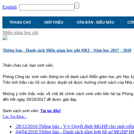
English
TRANG CHỦ
GIỚI THIỆU
VĂN BẢN - BIỂU MẪU
CÔN
Miễn giảm học phí
Thông báo - Danh sách Miễn giảm học phí HKI - Năm học 2017 - 2018
Thân chào các bạn sinh viên,
Phòng Công tác sinh viên thông tin về danh sách Miễn giảm học phí Học kỳ
Trên tinh thần các hồ sơ được duyệt sẽ được hưởng chính sách của Nhà
Những ý kiến thắc mắc về chế độ chính sách sinh viên liên hệ tại Phòng
đến hết ngày 20/10/2017 để được giải đáp.
Danh sách sinh viên:
Tải tại đây!
Các Tin Khác :
28/12/2016:
Thông báo - V/v Quyết định MGHP cho sinh viê
04/04/2016:
Thông báo - Danh sách tổng hợp hồ sơ MGHP HK