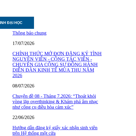
INH ĐẠI HỌC
Thông báo chung
17/07/2026
CHÍNH THỨC MỞ ĐƠN ĐĂNG KÝ TÌNH
NGUYỆN VIÊN - CỘNG TÁC VIÊN -
CHUYÊN GIA CỘNG SỰ ĐỒNG HÀNH
DIỄN ĐÀN KINH TẾ MÙA THU NĂM
2026
08/07/2026
Chuyên đề 08 - Tháng 7.2026: “Thoát khỏi
vòng lặp overthinking & Khám phá âm nhạc
như công cụ điều hòa cảm xúc”
22/06/2026
Hướng dẫn đăng ký giấy xác nhận sinh viên
trên Hệ thống một cửa