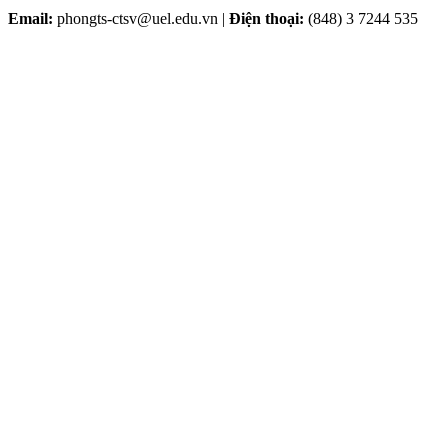
Email:
phongts-ctsv@uel.edu.vn |
Điện thoại:
(848) 3 7244 535