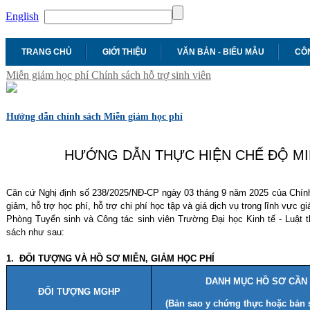
English
TRANG CHỦ
GIỚI THIỆU
VĂN BẢN - BIỂU MẪU
CÔN
Miễn giảm học phí
Chính sách hỗ trợ sinh viên
Hướng dẫn chính sách Miễn giảm học phí
HƯỚNG DẪN THỰC HIỆN CHẾ ĐỘ MI
Căn cứ Nghị định số 238/2025/NĐ-CP ngày 03 tháng 9 năm 2025 của Chính 
giảm, hỗ trợ học phí, hỗ trợ chi phí học tập và giá dịch vụ trong lĩnh vực gi
Phòng Tuyển sinh và Công tác sinh viên Trường Đại học Kinh tế - Luật 
sách như sau:
1. ĐỐI TƯỢNG VÀ HỒ SƠ MIỄN, GIẢM HỌC PHÍ
DANH MỤC HỒ SƠ CẦN
ĐỐI TƯỢNG MGHP
(Bản sao y chứng thực hoặc bản 