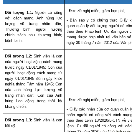
- Đơn đề nghị miễn, giảm học phí;
Đối tượng 1.1:
Người có công
với cách mạng. Anh hùng lực
-
Bản sao y có chứng thực
Giấy x
lượng vũ trang nhân dân;
quan quản lý đối tượng người có cô
Thương binh, người hưởng
theo theo Pháp lệnh Ưu đãi người c
chính sách như thương binh;
mạng được hợp nhất tại văn bản 
bệnh binh.
ngày 30 tháng 7 năm 2012 của Văn p
Đối tượng 1.2:
Sinh viên là c
on
của người hoạt động cách mạng
trước ngày 01/01/1945; Con của
người hoạt động cách mạng từ
ngày 01/01/1945 đến ngày khởi
nghĩa tháng Tám năm 1945; Con
của anh hùng Lực lượng vũ
trang nhân dân; Con của Anh
- Đơn đề nghị miễn, giảm học phí;
hùng Lao động trong thời kỳ
kháng chiến.
- Giấy xác nhận của cơ quan quản l
nh
ân người có côn
g với cách mạn
Đối tượng 1.3:
Sinh viên là con
theo theo Lệnh 18/2020/L-CTN về vi
liệt sỹ
lệnh Ưu đãi người có công với cá
tháng 12 năm 2020
của Chủ tịch nướ