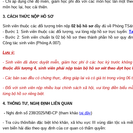
- Chỉ áp dụng chế độ miễn, giảm học phí đối với các môn học lần một th
môn học lại, học cải thiện.
3. CÁCH THỨC NỘP HỒ SƠ
Sinh viên thuộc các đối tượng trên nộp
02 bộ hồ sơ
đầy đủ về Phòng TS&CT
- Bước 1: Sinh viên thuộc các đối tượng, vui lòng nộp hồ sơ trực tuyến:
Tạ
- Bước 2: Sinh viên chuẩn bị 02 bộ hồ sơ theo thành phần hồ sơ quy địn
Công tác sinh viên (Phòng A.007).
Lưu ý:
- Sinh viên đã được duyệt miễn, giảm học phí ở các học kỳ trước không 
thuộc đối tượng 4, sinh viên phải nộp toàn bộ hồ sơ xét theo đợt học 
- Các bản sao đều có chứng thực, đóng giáp lai và có giá trị trong vòng 06
- Đối với sinh viên nộp nhiều loại chính sách xã hội, vui lòng điền biểu 
từng bộ hồ sơ riêng biệt.
4. THÔNG TƯ, NGHỊ ĐỊNH LIÊN QUAN
-
Nghị định số 238/2025/NĐ-CP (tham khảo
tại đây
)
- Tra cứu thôn/bản đặc biệt khó khăn, xã khu vực III vùng dân tộc và miề
ven biển hải đảo theo quy định của cơ quan có thẩm quyền: