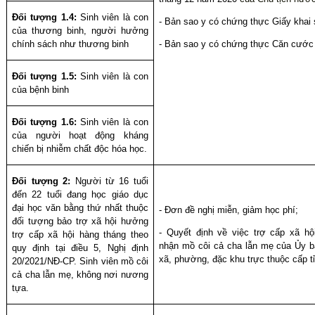
Đối tượng 1.4:
Sinh viên là con
-
Bản sao y có chứng thực G
iấy khai 
của thương binh, người hưởng
chính sách như thương binh
- Bản sao y có chứng thực Căn cước
Đối tượng 1.5:
Sinh viên là con
của bệnh binh
Đối tượng 1.6:
Sinh viên là con
của người hoạt động kháng
chiến bị nhiễm chất độc hóa học.
Đối tượng 2:
Người từ 16 tuổi
đến 22 tuổi đang học giáo dục
đại học văn bằng thứ nhất thuộc
- Đơn đề nghị miễn, giảm học phí;
đối tượng bảo trợ xã hội hưởng
- Quyết định về việc trợ cấp xã hộ
trợ cấp xã hội hàng tháng theo
nhận mồ côi cả cha lẫn mẹ của Ủy b
quy định tại điều 5, Nghị định
xã, phường, đặc khu trực thuộc cấp t
20/2021/NĐ-CP. Sinh viên mồ côi
cả cha lẫn mẹ, không nơi nương
tựa.