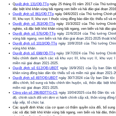
Q
uyết định 131/QĐ-TTg
ngày 25 tháng 01 năm 2017 của Thủ tướng 
đặc biệt khó khăn vùng bãi ngang ven biển và hải đảo giai đoạn 201
Quyết định số 861/QĐ-TTg
ngày 04/6/2021 của Thủ tướng Chính p
III, khu vực II, khu vực I thuộc vùng đồng bào dân tộc thiểu số và m
Quyết định số 353/QĐ-TTg
ngày 15/3/2022 của Thủ tướng Chính
nghèo, xã đặc biệt khó khăn vùng bãi ngang, ven biển và hải đảo gi
Quyết định số 576/QĐ-TTg
ngày 22/6/2024 của Thủ tướng Chính
vùng bãi ngang, ven biển và hải đảo giai đoạn 2021-2025 thoát khỏi
Quyết định số 1010/QĐ-TTg
ngày 10/8/2018 của Thủ tướng Chín
vùng khó khăn.
Quyết định số 698/QĐ-TTg
ngày 19/7/2024 của Thủ tướng Chính 
hiệu chỉnh danh sách các xã khu vực III, khu vực II, khu vực I
miền núi giai đoạn 2021-2025.
Quyết định số 612/QĐ-
UBDT
ngày 16/9/2021 của Ủy ban Dân tộ
khăn vùng
đồng bào dân tộc thiểu số và miền núi
giai đoạn 2021-2
Quyết định số 497/QĐ-
UBDT
ngày 30/7/2024 của Ủy ban Dân tộc (
điều chỉnh, bổ sung và hiệu chỉnh tên huyện, xã, thôn đặc biệt kh
miền núi giai đoạn 2021-2025.
Công văn số 296/
BDTTG-CS
ngày 10/04/2025 của Bộ Dân tộc và 
độ, chính sách đối với đơn vị hành chính cấp xã, thôn vùng đồng
sắp xếp, tổ chức lại.
Các quyết định khác của cơ quan có thẩm quyền sửa đổi, bổ sung
các xã đặc biệt khó khăn vùng bãi ngang, ven biển và hải đảo, thôn