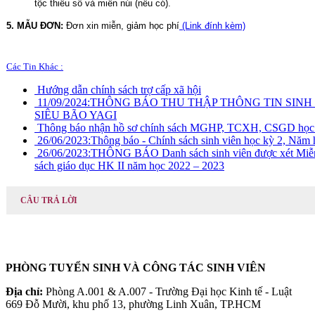
tộc thiểu số và miền núi (nếu có).
5. MẪU ĐƠN:
Đơn xin miễn, giảm học phí
 (Link đính kèm)
Các Tin Khác :
Hướng dẫn chính sách trợ cấp xã hội
11/09/2024:
THÔNG BÁO THU THẬP THÔNG TIN SINH
SIÊU BÃO YAGI
Thông báo nhận hồ sơ chính sách MGHP, TCXH, CSGD học 
26/06/2023:
Thông báo - Chính sách sinh viên học kỳ 2, Năm
26/06/2023:
THÔNG BÁO Danh sách sinh viên được xét Miễn, 
sách giáo dục HK II năm học 2022 – 2023
CÂU TRẢ LỜI
PHÒNG TUYỂN SINH VÀ CÔNG TÁC SINH VIÊN
Địa chỉ:
Phòng A.001 & A.007 - Trường Đại học Kinh tế - Luật
669 Đỗ Mười, khu phố 13, phường Linh Xuân, TP.HCM