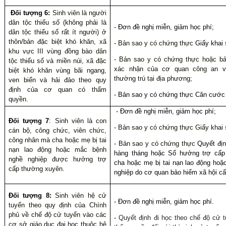
Đối tượng 6:
Sinh viên là người
dân tộc thiểu số (không phải là
- Đơn đề nghị miễn, giảm học phí;
dân tộc thiểu số rất ít người) ở
thôn/bản đặc biệt khó khăn, xã
-
Bản sao y có chứng thực
Giấy khai 
khu vực III vùng đồng bào dân
-
Bản sao y có chứng thực
hoặc bả
tộc thiểu số và miền núi, xã đặc
xác nhận của cơ quan công an v
biệt khó khăn vùng bãi ngang,
thường trú tại địa phương;
ven biển và hải đảo theo quy
định của cơ quan có thẩm
- Bản sao y có chứng thực Căn cước
quyền.
- Đơn đề nghị miễn, giảm học phí;
Đối tượng 7
:
Sinh viên là con
-
Bản sao y có chứng thực
Giấy khai 
cán bộ, công chức, viên chức,
công nhân mà cha hoặc mẹ bị tai
-
Bản sao y có chứng thực
Quyết địn
nạn lao động hoặc mắc bệnh
hàng tháng hoặc Sổ hưởng trợ cấp
nghề nghiệp được hưởng trợ
cha hoặc mẹ bị tai nạn lao động ho
cấp thường xuyên.
nghiệp do cơ quan bảo hiểm xã hội cấ
Đối tượng 8:
Sinh viên hệ cử
- Đơn đề nghị miễn, giảm học phí
.
tuyển theo quy định của Chính
phủ về chế độ cử tuyển vào các
-
Quyết định đi học theo chế độ cử 
cơ sở giáo dục đại học thuộc hệ