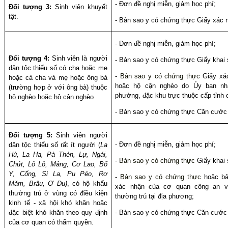
- Đơn đề nghị miễn, giảm học phí;
Đối tượng 3:
Sinh viên khuyết
tật.
-
Bản sao y có chứng thực
Giấy xác n
- Đơn đề nghị miễn, giảm học phí;
Đối tượng 4:
Sinh viên là người
-
Bản sao y có chứng thực
Giấy khai 
dân tộc thiểu số có cha hoặc mẹ
-
Bản sao y có chứng thực
Giấy xá
hoặc cả cha và mẹ hoặc ông bà
hoặc hộ cận nghèo do Ủy ban nh
(trường hợp ở với ông bà) thuộc
phường, đặc khu trực thuộc cấp tỉnh 
hộ nghèo hoặc hộ cận nghèo
- Bản sao y có chứng thực Căn cước
Đối tượng 5:
Sinh viên người
- Đơn đề nghị miễn, giảm học phí;
dân tộc thiểu số rất ít người (
La
Hủ, La Ha, Pà Thẻn, Lự, Ngái,
-
Bản sao y có chứng thực
Giấy khai 
Chứt, Lô Lô, Mảng, Cơ Lao, Bố
Y, Cống, Si La, Pu Péo, Rơ
-
Bản sao y có chứng thực
hoặc bả
Măm, Brâu, Ơ Đu)
,
có hộ khẩu
xác nhận của cơ quan công an v
thường trú
ở vùng có điều kiện
thường trú tại địa phương;
kinh tế - xã hội khó khăn hoặc
đặc biệt khó khăn theo quy định
- Bản sao y có chứng thực Căn cước
của cơ quan có thẩm quyền.