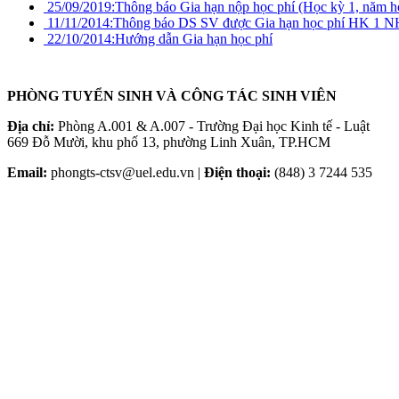
25/09/2019:
Thông báo Gia hạn nộp học phí (Học kỳ 1, năm 
11/11/2014:
Thông báo DS SV được Gia hạn học phí HK 1 N
22/10/2014:
Hướng dẫn Gia hạn học phí
PHÒNG TUYỂN SINH VÀ CÔNG TÁC SINH VIÊN
Địa chỉ:
Phòng A.001 & A.007 - Trường Đại học Kinh tế - Luật
669 Đỗ Mười, khu phố 13, phường Linh Xuân, TP.HCM
Email:
phongts-ctsv@uel.edu.vn |
Điện thoại:
(848) 3 7244 535