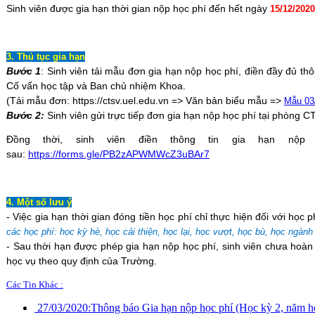
Sinh viên được gia hạn thời gian nộp học phí đến hết ngày
15/12/2020
3. Thủ tục gia hạn
Bước 1
: Sinh viên tải mẫu đơn gia hạn nộp học phí, điền đầy đủ th
Cố vấn học tập và Ban chủ nhiệm Khoa.
(Tải mẫu đơn: https://ctsv.uel.edu.vn => Văn bản biểu mẫu =>
Mẫu 0
Bước 2:
Sinh viên gửi trực tiếp đơn gia hạn nộp học phí tại phòng 
Đồng thời, sinh viên điền thông tin gia hạn nộp
sau:
https://forms.gle/PB2zAPWMWcZ3uBAr7
4. Một số lưu ý
- Việc gia hạn thời gian đóng tiền học phí chỉ thực hiện đối với học 
các học phí: học kỳ hè, học cải thiện, học lại, học vượt, học bù, học ngành
- Sau thời hạn được phép gia hạn nộp học phí, sinh viên chưa hoàn 
học vụ theo quy định của Trường.
Các Tin Khác :
27/03/2020:
Thông báo Gia hạn nộp học phí (Học kỳ 2, năm 