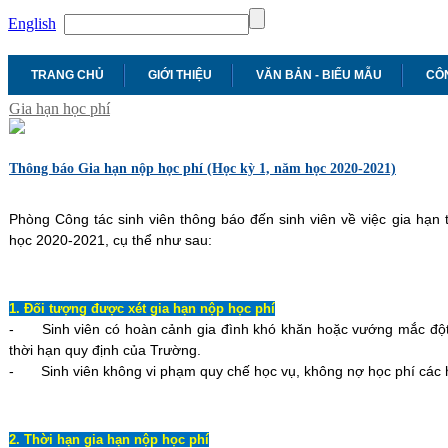
English
TRANG CHỦ
GIỚI THIỆU
VĂN BẢN - BIỂU MẪU
CÔN
Gia hạn học phí
Thông báo Gia hạn nộp học phí (Học kỳ 1, năm học 2020-2021)
Phòng Công tác sinh viên thông báo đến sinh viên về việc gia hạn t
học 2020-2021, cụ thể như sau:
1. Đối tượng được xét gia hạn nộp học phí
-
Sinh viên có hoàn cảnh gia đình khó khăn hoặc vướng mắc đột
thời hạn quy định của Trường.
-
Sinh viên không vi phạm quy chế học vụ, không nợ học phí các 
2. Thời hạn gia hạn nộp học phí