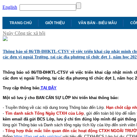
English
TRANG CHỦ
GIỚI THIỆU
VĂN BẢN - BIỂU MẪU
CÔN
Ngày Công tác xã hội
Thông báo số 86/TB-ĐHKTL-CTSV về việc triển khai cập nhật minh chứ
các đơn vị ngoài Trường, tại các địa phương tổ chức đợt 1, năm học 20
Thông báo số 86/TB-ĐHKTL-CTSV về việc
triển khai cập nhật minh 
các đơn vị ngoài Trường, tại các địa phương tổ chức đợt 1, năm học 
Truy cập thông báo
TẠI ĐÂY
Một số lưu ý cho BAN CÁN SỰ LỚP khi triển khai thông báo:
- Truyền thông về các nội dung trong Thông báo đến Lớp.
Hạn chót cập nhậ
-
Tìm danh sách Tổng Ngày CTXH của Lớp
, gửi đến toàn bộ lớp để nắm 
kèm email đã gửi BCS Lớp, lưu ý chỉ tìm đúng lớp mình để gửi thông 
lòng gửi Thông báo và Danh sách tổng ngày tích lũy của lớp đến sinh viên 
-
Tổng hợp thắc mắc liên quan đến các hoạt động CTXH NGOÀI TRƯ
thống
https://faq.uel.edu.vn/
ctsv/
với tiêu đề: CTXH-BCS Lớp (ví dụ: CTX