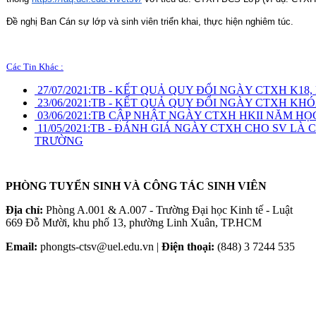
Đề nghị Ban Cán sự lớp và sinh viên triển khai, thực hiện nghiêm túc.
Các Tin Khác :
27/07/2021:
TB - KẾT QUẢ QUY ĐỔI NGÀY CTXH K18, K1
23/06/2021:
TB - KẾT QUẢ QUY ĐỔI NGÀY CTXH KHÓA 
03/06/2021:
TB CẬP NHẬT NGÀY CTXH HKII NĂM HỌC 
11/05/2021:
TB - ĐÁNH GIÁ NGÀY CTXH CHO SV LÀ 
TRƯỜNG
PHÒNG TUYỂN SINH VÀ CÔNG TÁC SINH VIÊN
Địa chỉ:
Phòng A.001 & A.007 - Trường Đại học Kinh tế - Luật
669 Đỗ Mười, khu phố 13, phường Linh Xuân, TP.HCM
Email:
phongts-ctsv@uel.edu.vn |
Điện thoại:
(848) 3 7244 535