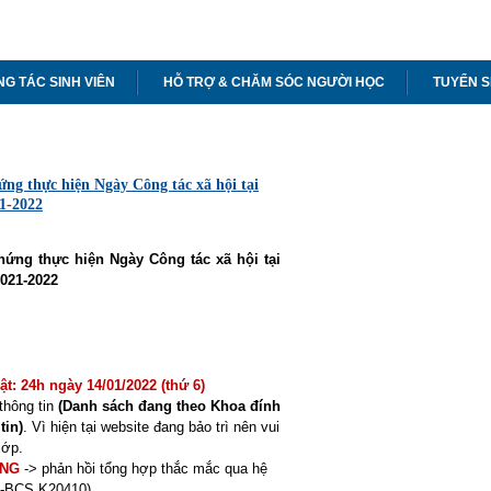
G TÁC SINH VIÊN
HỖ TRỢ & CHĂM SÓC NGƯỜI HỌC
TUYỂN S
ng thực hiện Ngày Công tác xã hội tại
21-2022
chứng thực hiện Ngày Công tác xã hội tại
2021-2022
t: 24h ngày 14/01/2022 (thứ 6)
thông tin
(Danh sách đang theo Khoa đính
tin)
. Vì hiện tại website đang bảo trì nên vui
lớp.
ỜNG
-> phản hồi tổng hợp thắc mắc qua hệ
H-BCS K20410).